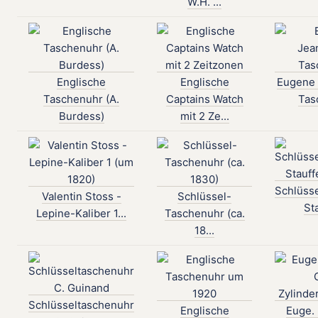
W.H. ...
Englische
Englische
Eugene 
Taschenuhr (A.
Captains Watch
Tas
Burdess)
mit 2 Ze...
Schlüss
Valentin Stoss -
Schlüssel-
Sta
Lepine-Kaliber 1...
Taschenuhr (ca.
18...
Schlüsseltaschenuhr
Englische
Euge.