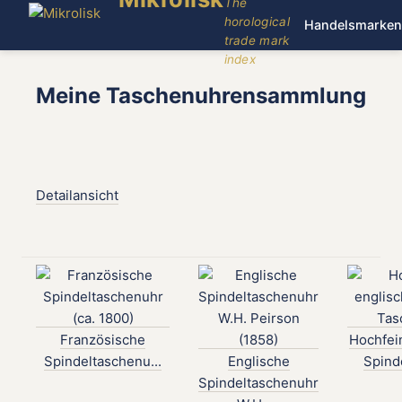
The
horological
Handelsmarken
trade mark
index
Meine Taschenuhrensammlung
Detailansicht
Französische
Hochfei
Spindeltaschenu...
Englische
Spinde
Spindeltaschenuhr