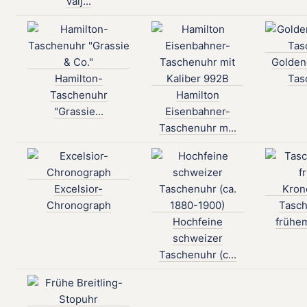
Valj...
Golden
Hamilton-
Tas
Taschenuhr
Hamilton
"Grassie...
Eisenbahner-
Taschenuhr m...
Excelsior-
Chronograph
Tasch
Hochfeine
frühem
schweizer
Taschenuhr (c...