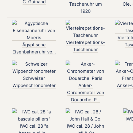
C. Guinand
Taschenuhr um
Cie. 
1920
Viertel
Viertelrepetitions-
Ägyptische
Tas
Taschenuhr
Eisenbahneruhr vo...
Schweizer
Fran
Wippenchronometer
Anker-
Anker-
Chronometer von
Douarche, P...
IWC
IWC cal. 28 "a
IWC cal. 28 / John