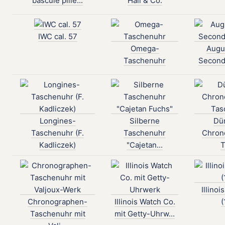
bascule pilie...
Hall & Co.
IWC cal. 57
Omega-
Augu
Taschenuhr
Second
Longines-
Silberne
Dür
Taschenuhr (F.
Taschenuhr
Chron
Kadliczek)
"Cajetan...
T
Illino
Chronographen-
Illinois Watch Co.
(
Taschenuhr mit
mit Getty-Uhrw...