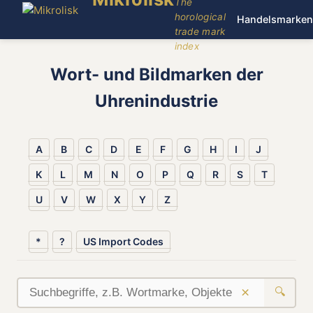
The
horological
Handelsmarken
trade mark
index
Wort- und Bildmarken der
Uhrenindustrie
A
B
C
D
E
F
G
H
I
J
K
L
M
N
O
P
Q
R
S
T
U
V
W
X
Y
Z
*
?
US Import Codes
×
🔍