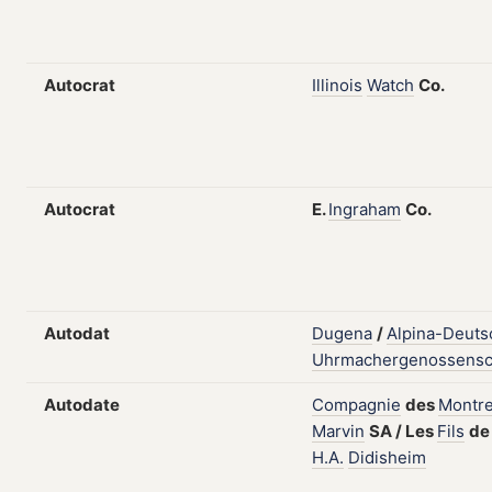
Autocrat
Illinois
Watch
Co.
Autocrat
E.
Ingraham
Co.
Autodat
Dugena
/
Alpina-Deuts
Uhrmachergenossensc
Autodate
Compagnie
des
Montr
Marvin
SA
/
Les
Fils
de
H.A.
Didisheim