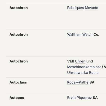
Autochron
Fabriques
Movado
Autochron
Waltham
Watch
Co.
Autochron
VEB
Uhren
und
Maschinenkombinat
/
Uhrenwerke
Ruhla
Autoclass
Kodak-Pathé
SA
Autococ
Ervin
Piquerez
SA