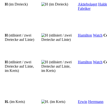
H
(im Dreieck)
Aktiebolaget
Halde
Fabriker
H
(stilisiert / zwei
Hamilton
Watch
C
Dreiecke auf Linie)
H
(stilisiert / zwei
Hamilton
Watch
C
Dreiecke auf Linie,
im Kreis)
H.
(im Kreis)
Erwin
Herrmann