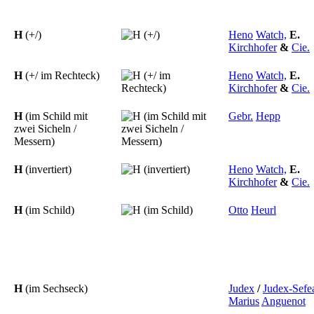
H
(+/)
Heno
Watch,
E.
Kirchhofer
&
Cie.
H
(+/ im Rechteck)
Heno
Watch,
E.
Kirchhofer
&
Cie.
H
(im Schild mit
Gebr.
Hepp
zwei Sicheln /
Messern)
H
(invertiert)
Heno
Watch,
E.
Kirchhofer
&
Cie.
H
(im Schild)
Otto
Heurl
H
(im Sechseck)
Judex
/
Judex-Sefe
Marius
Anguenot