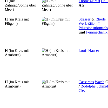
H
(mit
Thomas-Ernst
Hall
Zahnrad/Sonne über
AG
Meer)
H
(im Kreis mit
Strasser
&
Rhode,
Flügeln)
Werkstätten
für
Präzisionsuhrmache
und
Feinmechanik
H
(im Kreis mit
Louis
Hauser
Armbrust)
H
(im Kreis mit
Cassardes
Watch
C
Armbrust)
/
Rodolphe
Schmid
Cie.