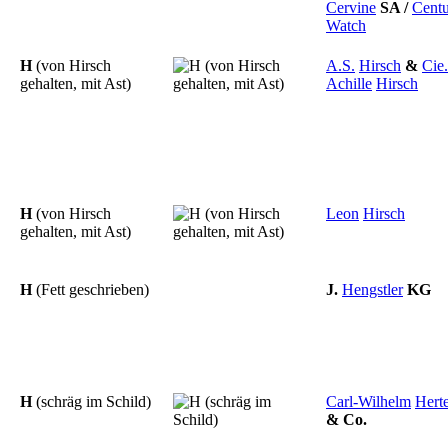
Cervine
SA
/
Cent
Watch
H
(von Hirsch
A.S.
Hirsch
&
Cie.
gehalten, mit Ast)
Achille
Hirsch
H
(von Hirsch
Leon
Hirsch
gehalten, mit Ast)
H
(Fett geschrieben)
J.
Hengstler
KG
H
(schräg im Schild)
Carl-Wilhelm
Herte
&
Co.