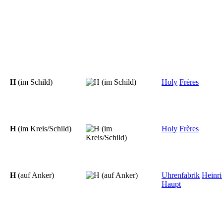
H
(im Schild)
Holy
Frères
H
(im Kreis/Schild)
Holy
Frères
H
(auf Anker)
Uhrenfabrik
Heinr
Haupt