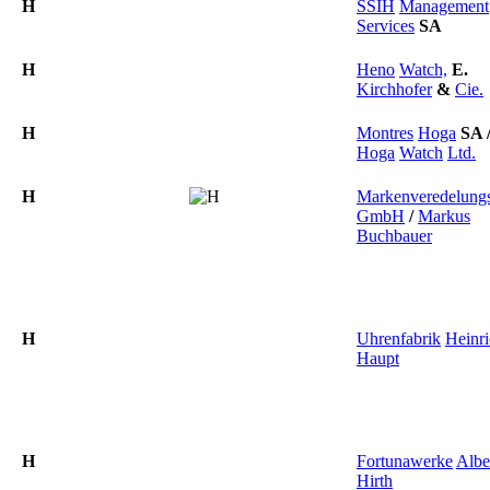
H
SSIH
Management
Services
SA
H
Heno
Watch,
E.
Kirchhofer
&
Cie.
H
Montres
Hoga
SA
Hoga
Watch
Ltd.
H
Markenveredelung
GmbH
/
Markus
Buchbauer
H
Uhrenfabrik
Heinr
Haupt
H
Fortunawerke
Albe
Hirth