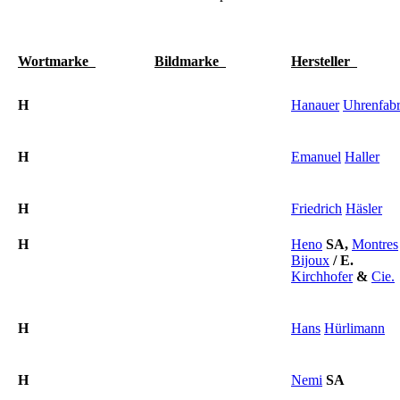
Wortmarke
Bildmarke
Hersteller
H
Hanauer
Uhrenfabr
H
Emanuel
Haller
H
Friedrich
Häsler
H
Heno
SA,
Montres
Bijoux
/
E.
Kirchhofer
&
Cie.
H
Hans
Hürlimann
H
Nemi
SA