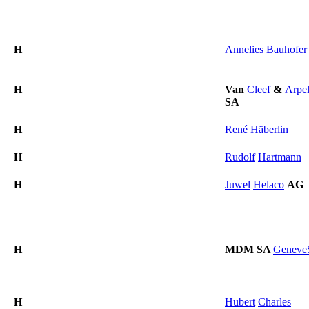
H
Annelies
Bauhofer
H
Van
Cleef
&
Arpel
SA
H
René
Häberlin
H
Rudolf
Hartmann
H
Juwel
Helaco
AG
H
MDM
SA
Genev
H
Hubert
Charles