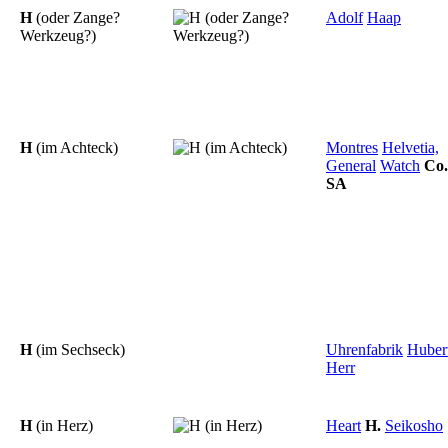
H
(oder Zange?
Adolf
Haap
Werkzeug?)
H
(im Achteck)
Montres
Helvetia,
General
Watch
Co.
SA
H
(im Sechseck)
Uhrenfabrik
Huber
Herr
H
(in Herz)
Heart
H.
Seikosho