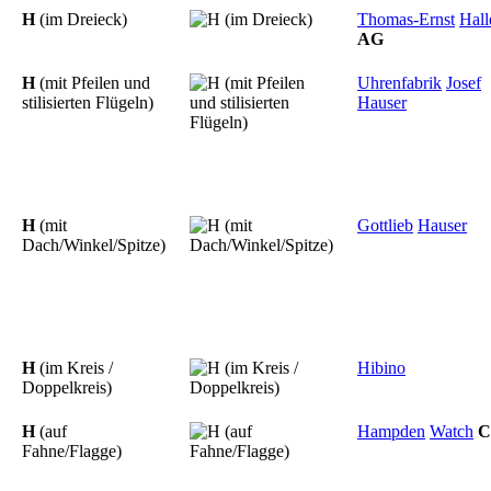
H
(im Dreieck)
Thomas-Ernst
Hall
AG
H
(mit Pfeilen und
Uhrenfabrik
Josef
stilisierten Flügeln)
Hauser
H
(mit
Gottlieb
Hauser
Dach/Winkel/Spitze)
H
(im Kreis /
Hibino
Doppelkreis)
H
(auf
Hampden
Watch
C
Fahne/Flagge)