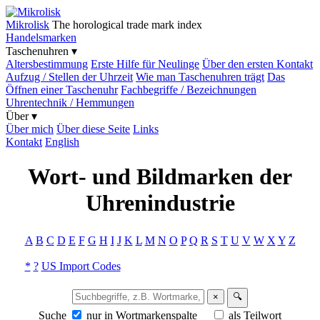
Mikrolisk
The horological trade mark index
Handelsmarken
Taschenuhren ▾
Altersbestimmung
Erste Hilfe für Neulinge
Über den ersten Kontakt
Aufzug / Stellen der Uhrzeit
Wie man Taschenuhren trägt
Das
Öffnen einer Taschenuhr
Fachbegriffe / Bezeichnungen
Uhrentechnik / Hemmungen
Über ▾
Über mich
Über diese Seite
Links
Kontakt
English
Wort- und Bildmarken der
Uhrenindustrie
A
B
C
D
E
F
G
H
I
J
K
L
M
N
O
P
Q
R
S
T
U
V
W
X
Y
Z
*
?
US Import Codes
×
🔍
Suche
nur in Wortmarkenspalte
als Teilwort