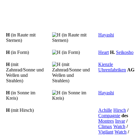
H
(in Raute mit
Hayashi
Sternen)
H
(in Form)
Heart
H.
Seikosho
H
(mit
Kienzle
Zahnrad/Sonne und
Uhrenfabriken
AG
Wellen und
Strahlen)
H
(in Sonne im
Hayashi
Kreis)
H
(mit Hirsch)
Achille
Hirsch
/
Compagnie
des
Montres
Invar
/
Climax
Watch
/
Vigilant
Watch
/