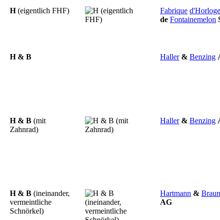
H
(eigentlich FHF)
Fabrique
d'Horloge
de
Fontainemelon
H & B
Haller
&
Benzing
H & B
(mit
Haller
&
Benzing
Zahnrad)
H & B
(ineinander,
Hartmann
&
Brau
vermeintliche
AG
Schnörkel)