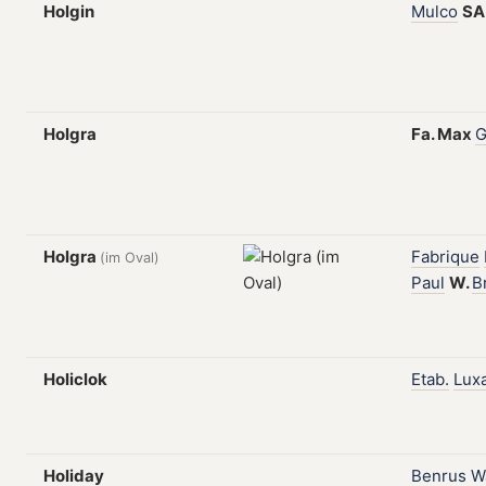
Holgin
Mulco
SA
Holgra
Fa.
Max
G
Holgra
Fabrique
(im Oval)
Paul
W.
B
Holiclok
Etab.
Lux
Holiday
Benrus
W