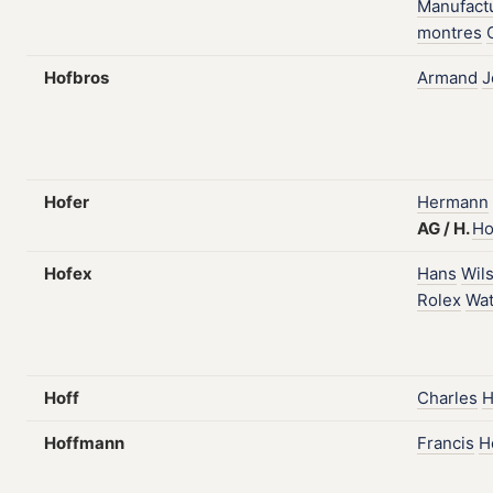
Manufact
montres
Hofbros
Armand
J
Hofer
Hermann
AG
/
H.
Ho
Hofex
Hans
Wil
Rolex
Wa
Hoff
Charles
H
Hoffmann
Francis
H