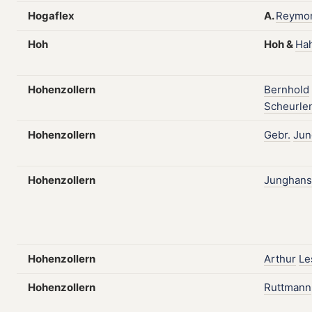
Hogaflex
A.
Reymo
Hoh
Hoh
&
Ha
Hohenzollern
Bernhold
Scheurle
Hohenzollern
Gebr.
Jun
Hohenzollern
Junghans
Hohenzollern
Arthur
Le
Hohenzollern
Ruttmann