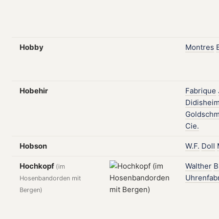
Hobby
Montres
Hobehir
Fabrique
Didishei
Goldschm
Cie.
Hobson
W.F.
Doll
Hochkopf
Walther
B
(im
Uhrenfabr
Hosenbandorden mit
Bergen)