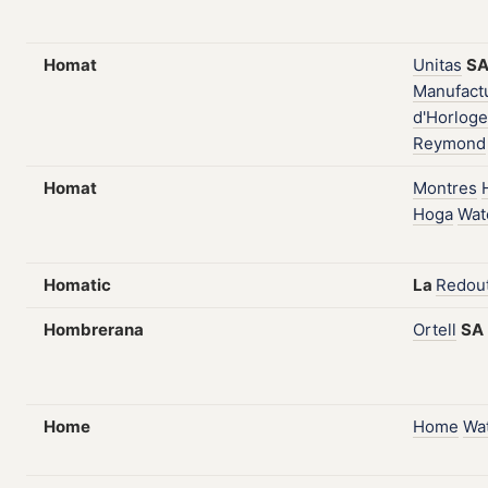
Homat
Unitas
SA
Manufact
d'Horloge
Reymond
Homat
Montres
Hoga
Wat
Homatic
La
Redou
Hombrerana
Ortell
SA
Home
Home
Wa