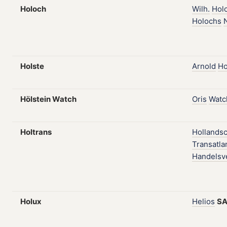
Holoch
Wilh.
Hol
Holochs
Holste
Arnold
Ho
Hölstein Watch
Oris
Watc
Holtrans
Hollands
Transatla
Handelsv
Holux
Helios
S