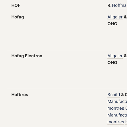
HOF
R.
Hoffma
Hofag
Allgaier
OHG
Hofag Electron
Allgaier
OHG
Hofbros
Schild
&
Manufact
montres
Manufact
montres