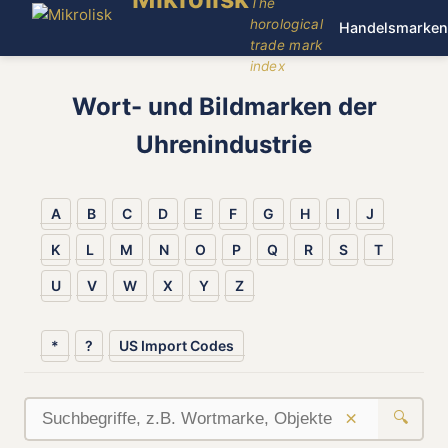
The
horological
Handelsmarken
trade mark
index
Wort- und Bildmarken der
Uhrenindustrie
A
B
C
D
E
F
G
H
I
J
K
L
M
N
O
P
Q
R
S
T
U
V
W
X
Y
Z
*
?
US Import Codes
×
🔍