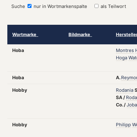
Suche
nur in Wortmarkenspalte
als Teilwort
Wortmarke
Bildmarke
Herstell
Hoba
Montres
Hoga
Wat
Hoba
A.
Reymo
Hobby
Rodania
SA
/
Roda
Co.
/
Joba
Hobby
Philipp
W