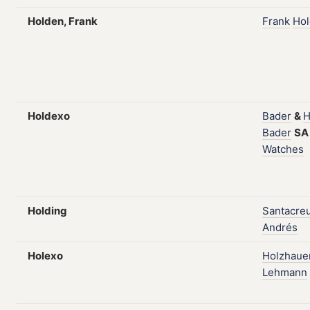
Holden, Frank
Frank
Ho
Holdexo
Bader
&
H
Bader
S
Watches
Holding
Santacre
Andrés
Holexo
Holzhaue
Lehmann