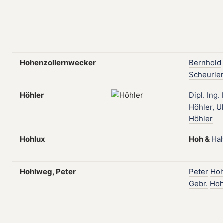
Hohenzollernwecker
Bernhold
Scheurle
Höhler
Dipl.
Ing.
Höhler,
U
Höhler
Hohlux
Hoh
&
Ha
Hohlweg, Peter
Peter
Ho
Gebr.
Hoh