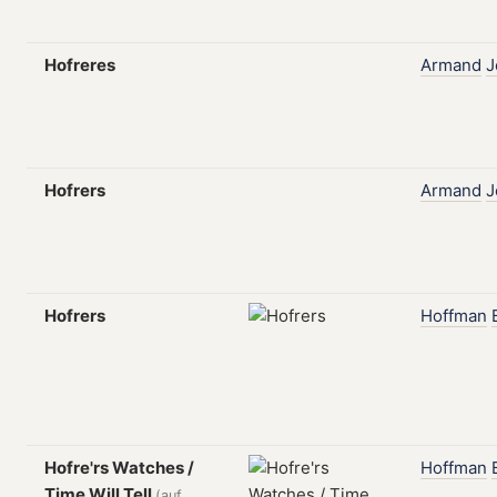
Hofreres
Armand
J
Hofrers
Armand
J
Hofrers
Hoffman
Hofre'rs Watches /
Hoffman
Time Will Tell
(auf