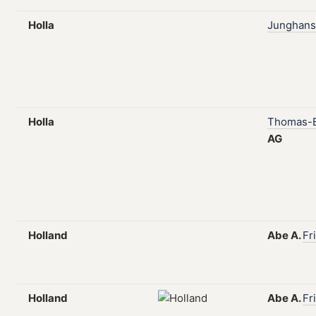
Holla
Junghans
Holla
Thomas-E
AG
Holland
Abe
A.
Fr
Holland
Abe
A.
Fr