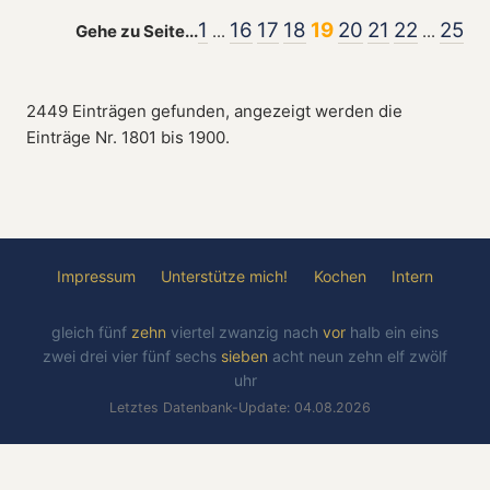
1
16
17
18
19
20
21
22
25
Gehe zu Seite...
...
...
2449 Einträgen gefunden, angezeigt werden die
Einträge Nr. 1801 bis 1900.
Impressum
Unterstütze mich!
Kochen
Intern
gleich
fünf
zehn
viertel
zwanzig
nach
vor
halb
ein
eins
zwei
drei
vier
fünf
sechs
sieben
acht
neun
zehn
elf
zwölf
uhr
Letztes Datenbank-Update: 04.08.2026