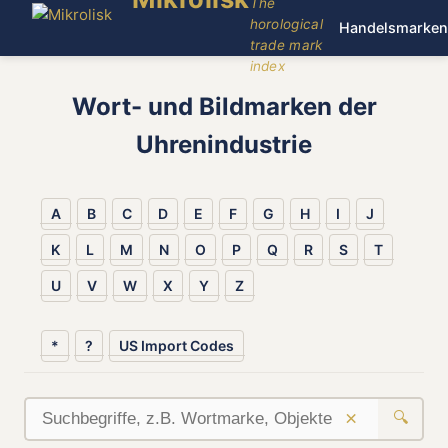
The
horological
Handelsmarken
trade mark
index
Wort- und Bildmarken der
Uhrenindustrie
A
B
C
D
E
F
G
H
I
J
K
L
M
N
O
P
Q
R
S
T
U
V
W
X
Y
Z
*
?
US Import Codes
×
🔍