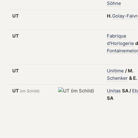
Söhne
UT
H.
Golay-Faivr
UT
Fabrique
d'Horlogerie
Fontainemelo
UT
Unitime
/
M.
Schenker
&
E.
UT
Unitas
SA
/
Eb
(im Schild)
SA