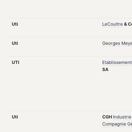
Uti
LeCoultre
&
C
Uti
Georges
Meye
UTI
Etablissement
SA
Uti
CGH
Industrie
Compagnie
G