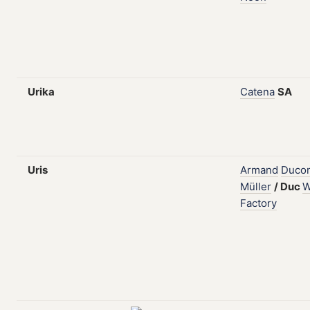
Urika
Catena
SA
Uris
Armand
Duco
Müller
/
Duc
W
Factory