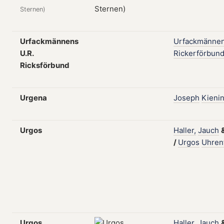
Sternen)
Urfackmännens
Urfackmänne
U.R.
Rickerförbun
Ricksförbund
Urgena
Joseph
Kieni
Urgos
Haller,
Jauch
/
Urgos
Uhren
Urgos
Haller,
Jauch