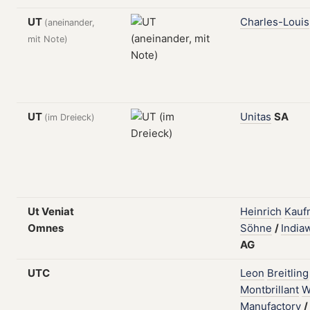
UT
Charles-Louis
(aneinander,
mit Note)
UT
Unitas
SA
(im Dreieck)
Ut Veniat
Heinrich
Kauf
Omnes
Söhne
/
India
AG
UTC
Leon
Breitling
Montbrillant
W
Manufactory
/