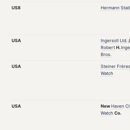
US8
Hermann
Stai
USA
Ingersoll
Ltd.
Robert
H.
Inge
Bros.
USA
Steiner
Frère
Watch
USA
New
Haven
Cl
Watch
Co.