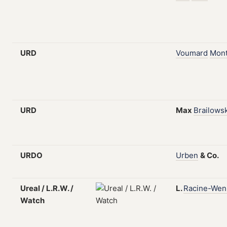
URD
Voumard
Mont
URD
Max
Brailows
URDO
Urben
&
Co.
Ureal / L.R.W. /
L.
Racine-Wen
Watch