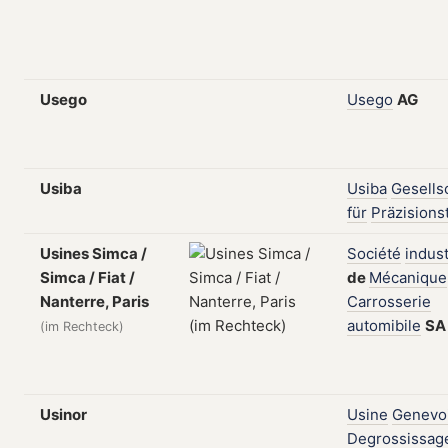
Usego
Usego
AG
Usiba
Usiba
Gesells
für
Präzisions
Usines Simca /
Société
indust
Simca / Fiat /
de
Mécanique
Nanterre, Paris
Carrosserie
automibile
SA
(im Rechteck)
Usinor
Usine
Genevo
Degrossissag