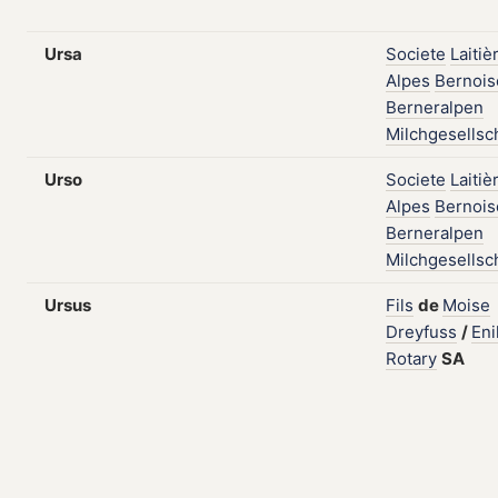
Ursa
Societe
Laitiè
Alpes
Bernois
Berneralpen
Milchgesellsc
Urso
Societe
Laitiè
Alpes
Bernois
Berneralpen
Milchgesellsc
Ursus
Fils
de
Moise
Dreyfuss
/
Eni
Rotary
SA