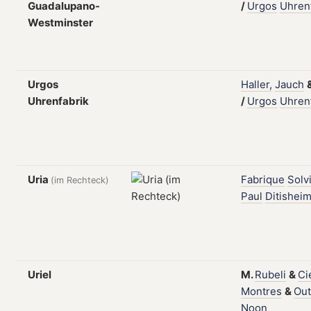
Guadalupano-
/
Urgos
Uhren
Westminster
Urgos
Haller,
Jauch
Uhrenfabrik
/
Urgos
Uhren
Uria
Fabrique
Solvi
(im Rechteck)
Paul
Ditishei
Uriel
M.
Rubeli
&
Ci
Montres
&
Out
Noon