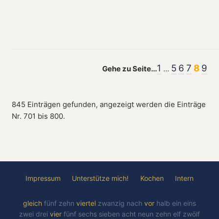
1
5
6
7
8
9
Gehe zu Seite...
...
845 Einträgen gefunden, angezeigt werden die Einträge
Nr. 701 bis 800.
Impressum
Unterstütze mich!
Kochen
Intern
gleich
fünf
zehn
viertel
zwanzig
nach
vor
halb
ein
eins
zwei
drei
vier
fünf
sechs
sieben
acht
neun
zehn
elf
zwölf