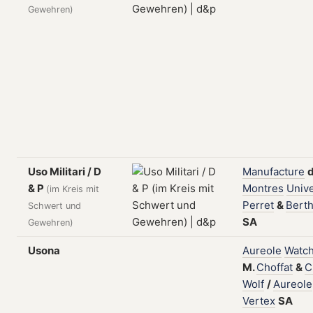
Gewehren)
Uso Militari / D
Manufacture
& P
Montres
Unive
(im Kreis mit
Perret
&
Bert
Schwert und
SA
Gewehren)
Usona
Aureole
Watc
M.
Choffat
&
C
Wolf
/
Aureole
Vertex
SA