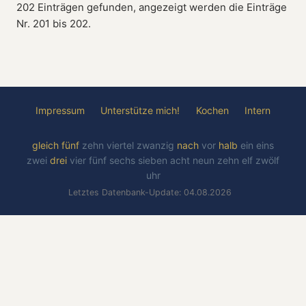
202 Einträgen gefunden, angezeigt werden die Einträge
Nr. 201 bis 202.
Impressum
Unterstütze mich!
Kochen
Intern
gleich
fünf
zehn
viertel
zwanzig
nach
vor
halb
ein
eins
zwei
drei
vier
fünf
sechs
sieben
acht
neun
zehn
elf
zwölf
uhr
Letztes Datenbank-Update: 04.08.2026