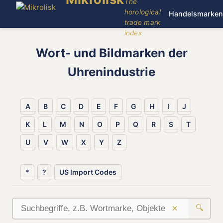
The
horological
Handelsmarken
trade mark
index
Wort- und Bildmarken der
Uhrenindustrie
A
B
C
D
E
F
G
H
I
J
K
L
M
N
O
P
Q
R
S
T
U
V
W
X
Y
Z
*
?
US Import Codes
×
🔍