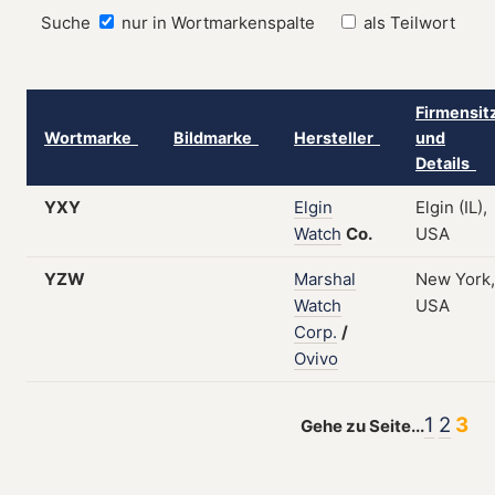
Suche
nur in Wortmarkenspalte
als Teilwort
Firmensit
Wortmarke
Bildmarke
Hersteller
und
Details
YXY
Elgin
Elgin (IL),
Watch
Co.
USA
YZW
Marshal
New York,
Watch
USA
Corp.
/
Ovivo
1
2
3
Gehe zu Seite...