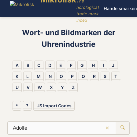
The
horological
Handelsmarken
trade mark
index
Wort- und Bildmarken der
Uhrenindustrie
A
B
C
D
E
F
G
H
I
J
K
L
M
N
O
P
Q
R
S
T
U
V
W
X
Y
Z
*
?
US Import Codes
×
🔍