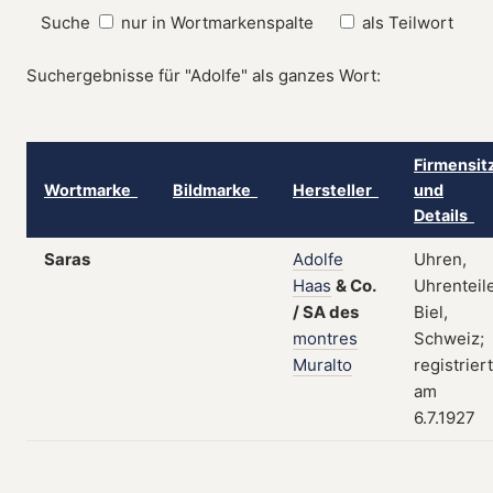
Suche
nur in Wortmarkenspalte
als Teilwort
Suchergebnisse für "Adolfe" als ganzes Wort:
Firmensit
Wortmarke
Bildmarke
Hersteller
und
Details
Saras
Adolfe
Uhren,
Haas
&
Co.
Uhrenteile
/
SA
des
Biel,
montres
Schweiz;
Muralto
registriert
am
6.7.1927