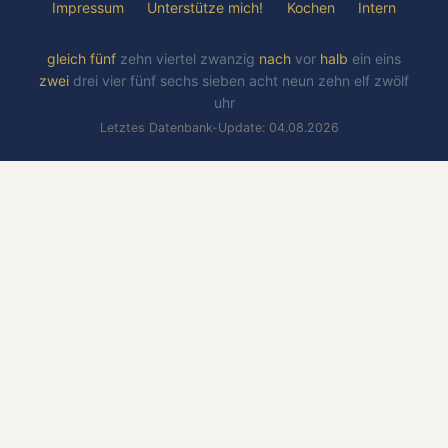
Impressum
Unterstütze mich!
Kochen
Intern
gleich
fünf
zehn
viertel
zwanzig
nach
vor
halb
ein
eins
zwei
drei
vier
fünf
sechs
sieben
acht
neun
zehn
elf
zwölf
uhr
Letztes Datenbank-Update: 04.08.2026