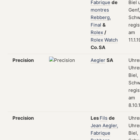
Fabrique
de
Biel 
montres
Genf,
Rebberg,
Schw
Final
&
regis
Rolex
/
am
Rolex
Watch
11.1.
Co.
SA
Precision
Aegler
SA
Uhre
Uhren
Biel,
Schw
regis
am
8.10.
Precision
Les
Fils
de
Uhre
Jean
Aegler,
Uhren
Fabrique
Biel,