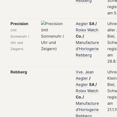
Rebberg
Schw
regis
am 5
Precision
Aegler
SA
/
Uhre
Rolex
Watch
aller 
(mit
Co.
/
Biel,
Sonnenuhr /
Manufacture
Schw
Uhr und
d'Horlogerie
regis
Zeigern)
Rebberg
am
28.8
Rebberg
Vve.
Jean
Uhren
Aegler
/
Klei
Aegler
SA
/
Biel,
Rolex
Watch
Schw
Co.
/
regis
Manufacture
am
d'Horlogerie
21.1.
Rebberg