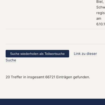
Biel,
Schw
regis
am
6.10.
Link zu dieser
Suche
20 Treffer in insgesamt 66721 Einträgen gefunden.