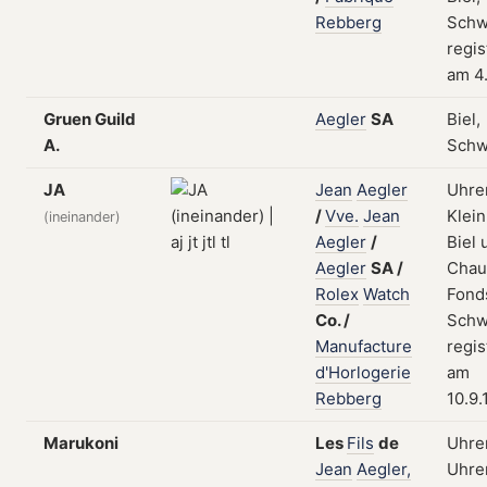
Rebberg
Schw
regis
am 4.
Gruen Guild
Aegler
SA
Biel,
A.
Schw
JA
Jean
Aegler
Uhren
/
Vve.
Jean
Klei
(ineinander)
Aegler
/
Biel 
Aegler
SA
/
Chau
Rolex
Watch
Fond
Co.
/
Schw
Manufacture
regis
d'Horlogerie
am
Rebberg
10.9.
Marukoni
Les
Fils
de
Uhre
Jean
Aegler,
Uhren