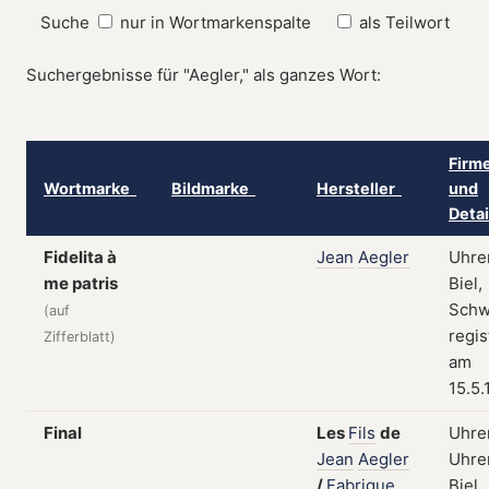
Suche
nur in Wortmarkenspalte
als Teilwort
Suchergebnisse für "Aegler," als ganzes Wort:
Firm
Wortmarke
Bildmarke
Hersteller
und
Deta
Fidelita à
Jean
Aegler
Uhre
me patris
Biel,
Schw
(auf
regis
Zifferblatt)
am
15.5.
Final
Les
Fils
de
Uhre
Jean
Aegler
Uhren
/
Fabrique
Biel,