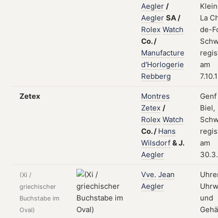
Aegler
/
Klei
Aegler
SA
/
La C
Rolex
Watch
de-F
Co.
/
Schw
Manufacture
regis
d'Horlogerie
am
Rebberg
7.10.
Zetex
Montres
Genf
Zetex
/
Biel,
Rolex
Watch
Schw
Co.
/
Hans
regis
Wilsdorf
&
J.
am
Aegler
30.3
Vve.
Jean
Uhren
(Xi /
Aegler
Uhrw
griechischer
und
Buchstabe im
Gehä
Oval)