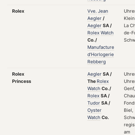
Rolex
Vve.
Jean
Uhren
Aegler
/
Klei
Aegler
SA
/
La C
Rolex
Watch
de-F
Co.
/
Schw
Manufacture
d'Horlogerie
Rebberg
Rolex
Aegler
SA
/
Uhre
Princess
The
Rolex
Uhren
Watch
Co.
/
Genf,
Rolex
SA
/
Chau
Tudor
SA
/
Fond
Oyster
Biel,
Watch
Co.
Schw
regis
am