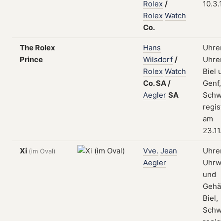
Rolex
/
10.3.
Rolex
Watch
Co.
The Rolex
Hans
Uhre
Prince
Wilsdorf
/
Uhren
Rolex
Watch
Biel 
Co.
SA
/
Genf,
Aegler
SA
Schw
regis
am
23.11
Xi
Vve.
Jean
Uhren
(im Oval)
Aegler
Uhrw
und
Gehä
Biel,
Schw