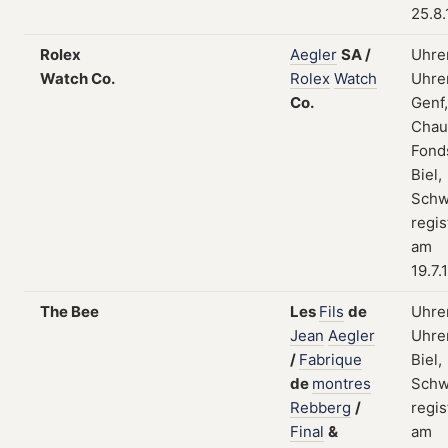
25.8
Rolex
Aegler
SA
/
Uhre
Watch Co.
Rolex
Watch
Uhren
Co.
Genf,
Chau
Fond
Biel,
Schw
regis
am
19.7.
The Bee
Les
Fils
de
Uhre
Jean
Aegler
Uhren
/
Fabrique
Biel,
de
montres
Schw
Rebberg
/
regis
Final
&
am