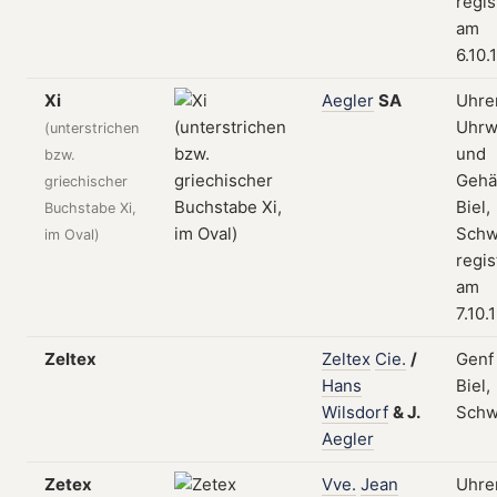
regis
am
6.10.
Xi
Aegler
SA
Uhren
Uhrw
(unterstrichen
und
bzw.
Gehä
griechischer
Biel,
Buchstabe Xi,
Schw
im Oval)
regis
am
7.10.
Zeltex
Zeltex
Cie.
/
Genf
Hans
Biel,
Wilsdorf
&
J.
Schw
Aegler
Zetex
Vve.
Jean
Uhren