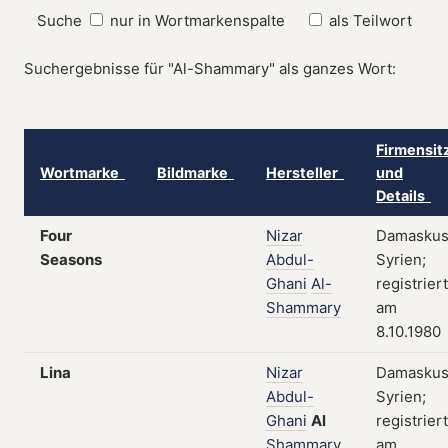
Suche
nur in Wortmarkenspalte
als Teilwort
Suchergebnisse für "Al-Shammary" als ganzes Wort:
Firmensit
Wortmarke
Bildmarke
Hersteller
und
Details
Four
Nizar
Damaskus
Seasons
Abdul-
Syrien;
Ghani
Al-
registriert
Shammary
am
8.10.1980
Lina
Nizar
Damaskus
Abdul-
Syrien;
Ghani
Al
registriert
Shammary
am