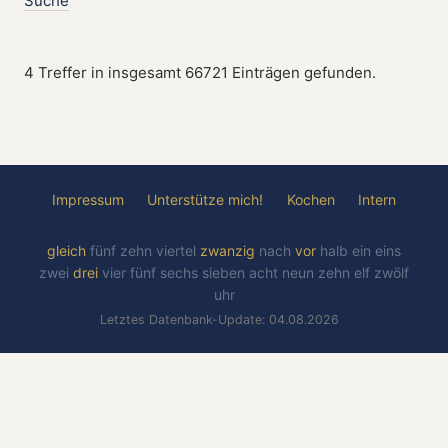
Suche
4 Treffer in insgesamt 66721 Einträgen gefunden.
Impressum
Unterstütze mich!
Kochen
Intern
gleich
fünf
zehn
viertel
zwanzig
nach
vor
halb
ein
eins
zwei
drei
vier
fünf
sechs
sieben
acht
neun
zehn
elf
zwölf
uhr
Letztes Datenbank-Update: 04.08.2026