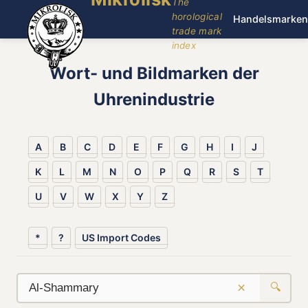
The
horological
Handelsmarken
trade mark
index
Wort- und Bildmarken der
Uhrenindustrie
A
B
C
D
E
F
G
H
I
J
K
L
M
N
O
P
Q
R
S
T
U
V
W
X
Y
Z
*
?
US Import Codes
×
🔍