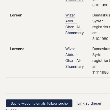
8.10.1980
Loreen
Wizar
Damaskus
Abdul-
Syrien;
Ghani
Al-
registriert
Shammary
am
8.10.1980
Loreena
Wizar
Damaskus
Abdul-
Syrien;
Ghani
Al-
registriert
Shammary
am
11.11.1980
Link zu dieser