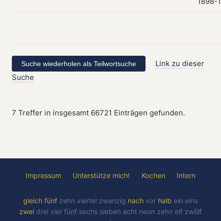
1898-
Link zu dieser
Suche
7 Treffer in insgesamt 66721 Einträgen gefunden.
Impressum
Unterstütze mich!
Kochen
Intern
gleich
fünf
zehn
viertel
zwanzig
nach
vor
halb
ein
eins
zwei
drei
vier
fünf
sechs
sieben
acht
neun
zehn
elf
zwölf