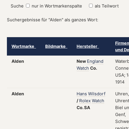
Suche
nur in Wortmarkenspalte
als Teilwort
Suchergebnisse für "Alden" als ganzes Wort:
Firmen
Wortmarke
Bildmarke
Hersteller
und De
Alden
New
England
Waterb
Watch
Co.
Connet
USA; 1
1914
Alden
Hans
Wilsdorf
Uhren,
/
Rolex
Watch
Uhrent
Co.
SA
Biel u
Genf,
Schwei
registr