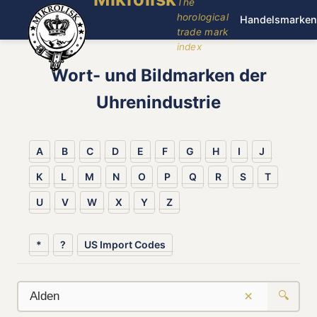
The
horological
Handelsmarken
trade mark
index
Wort- und Bildmarken der
Uhrenindustrie
A
B
C
D
E
F
G
H
I
J
K
L
M
N
O
P
Q
R
S
T
U
V
W
X
Y
Z
*
?
US Import Codes
×
🔍