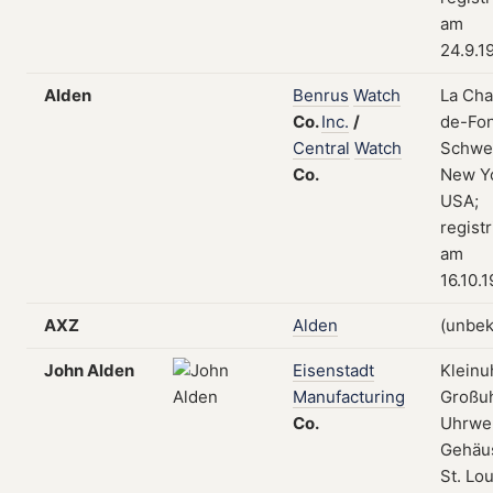
am
24.9.1
Alden
Benrus
Watch
La Cha
Co.
Inc.
/
de-Fon
Central
Watch
Schwei
Co.
New Yo
USA;
registr
am
16.10.
AXZ
Alden
(unbek
John Alden
Eisenstadt
Kleinu
Manufacturing
Großu
Co.
Uhrwe
Gehäu
St. Lou