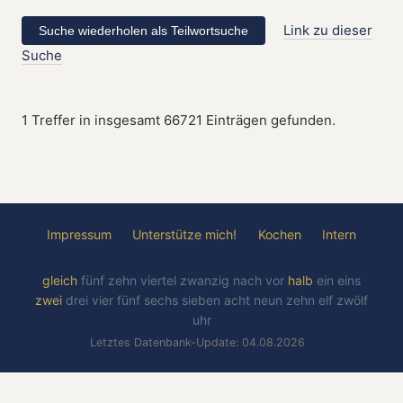
Link zu dieser
Suche
1 Treffer in insgesamt 66721 Einträgen gefunden.
Impressum
Unterstütze mich!
Kochen
Intern
gleich
fünf
zehn
viertel
zwanzig
nach
vor
halb
ein
eins
zwei
drei
vier
fünf
sechs
sieben
acht
neun
zehn
elf
zwölf
uhr
Letztes Datenbank-Update: 04.08.2026