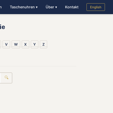
n
Taschenuhren ▾
Über ▾
Kontakt
English
ie
V
W
X
Y
Z
🔍