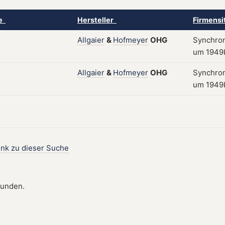
ke
Hersteller
Firmensi
Allgaier
&
Hofmeyer
OHG
Synchron
um 1949b
Allgaier
&
Hofmeyer
OHG
Synchron
um 1949b
ink zu dieser Suche
funden.