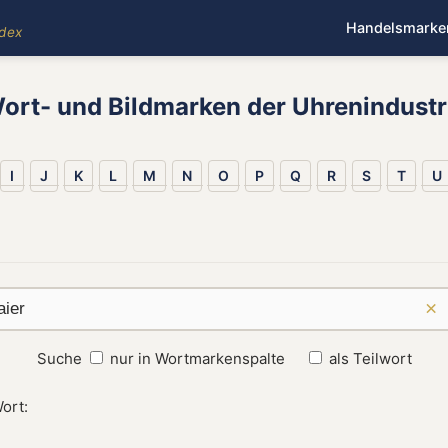
Handelsmarke
ndex
ort- und Bildmarken der Uhrenindustr
I
J
K
L
M
N
O
P
Q
R
S
T
U
×
Suche
nur in Wortmarkenspalte
als Teilwort
ort: