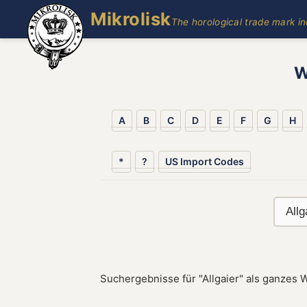
Mikrolisk
The horological trade mark i
W
A
B
C
D
E
F
G
H
*
?
US Import Codes
Suchergebnisse für "Allgaier" als ganzes W