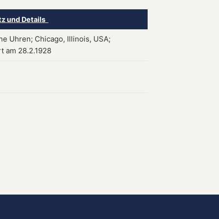
tz und Details
he Uhren; Chicago, Illinois, USA;
rt am 28.2.1928