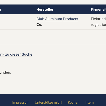
ke
Hersteller
Firmensi
Club
Aluminum
Products
Elektrisc
Co.
registrie
ink zu dieser Suche
funden.
Impressum
Unterstütze mich!
Kochen
Intern