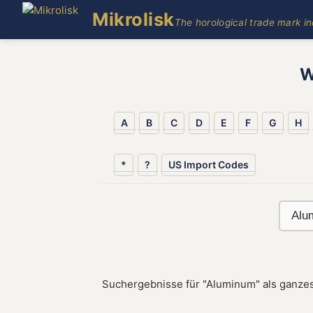
Mikrolisk
The horological trade mark i
W
A
B
C
D
E
F
G
H
*
?
US Import Codes
Suchergebnisse für "Aluminum" als ganzes