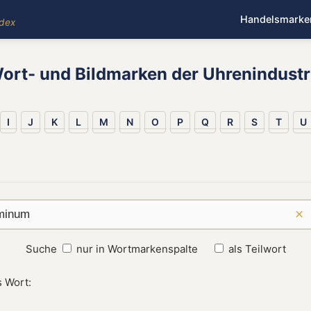
Handelsmarke
ndex
ort- und Bildmarken der Uhrenindustr
I
J
K
L
M
N
O
P
Q
R
S
T
U
×
Suche
nur in Wortmarkenspalte
als Teilwort
 Wort: