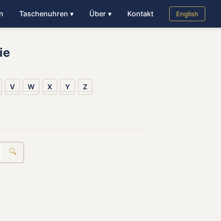
n
Taschenuhren ▾
Über ▾
Kontakt
English
ie
V
W
X
Y
Z
🔍