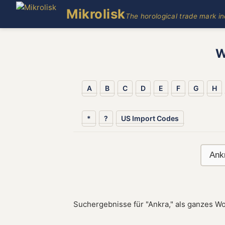
Mikrolisk
The horological trade mark i
W
A
B
C
D
E
F
G
H
*
?
US Import Codes
Suchergebnisse für "Ankra," als ganzes Wo