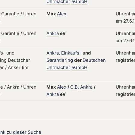
Uhrmacher
eGmbH
Max
Alex
Uhrenhan
am 27.6.
Ankra
eV
Uhrenhan
am 27.6.
Ankra,
Einkaufs-
und
Uhrenhan
Garantiering
der
Deutschen
registrie
Uhrmacher
eGmbH
Max
Alex
/
C.B.
Ankra
/
Uhrenhan
Ankra
eV
registri
ink zu dieser Suche