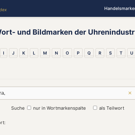
Handelsmarke
ndex
ort- und Bildmarken der Uhrenindustr
I
J
K
L
M
N
O
P
Q
R
S
T
U
×
Suche
nur in Wortmarkenspalte
als Teilwort
rt: