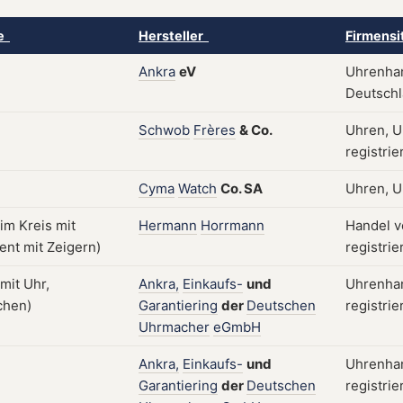
ke
Hersteller
Firmensi
Ankra
eV
Uhrenhan
Deutschla
Schwob
Frères
&
Co.
Uhren, U
registrie
Cyma
Watch
Co.
SA
Uhren, U
Hermann
Horrmann
Handel v
registrie
Ankra,
Einkaufs-
und
Uhrenhan
Garantiering
der
Deutschen
registrie
Uhrmacher
eGmbH
Ankra,
Einkaufs-
und
Uhrenhan
Garantiering
der
Deutschen
registrie