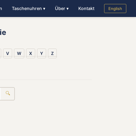
n
Taschenuhren ▾
Über ▾
Kontakt
English
ie
V
W
X
Y
Z
🔍