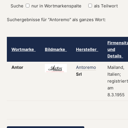
Suche
nur in Wortmarkenspalte
als Teilwort
Suchergebnisse für "Antoremo" als ganzes Wort:
Firmensit
Wortmarke
Bildmarke
Hersteller
und
Details
Antor
Antoremo
Mailand,
Srl
Italien;
registriert
am
8.3.1955