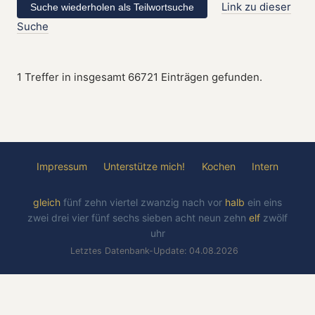
Link zu dieser
Suche
1 Treffer in insgesamt 66721 Einträgen gefunden.
Impressum
Unterstütze mich!
Kochen
Intern
gleich
fünf
zehn
viertel
zwanzig
nach
vor
halb
ein
eins
zwei
drei
vier
fünf
sechs
sieben
acht
neun
zehn
elf
zwölf
uhr
Letztes Datenbank-Update: 04.08.2026