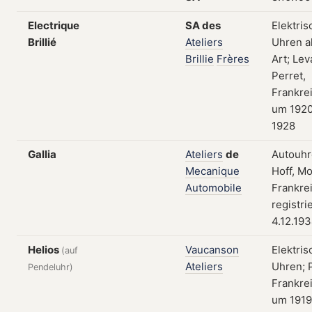
Electrique
SA
des
Elektris
Brillié
Ateliers
Uhren al
Brillie
Frères
Art; Lev
Perret,
Frankre
um 192
1928
Gallia
Ateliers
de
Autouhr
Mecanique
Hoff, Mo
Automobile
Frankre
registri
4.12.19
Helios
Vaucanson
Elektris
(auf
Ateliers
Uhren; P
Pendeluhr)
Frankre
um 1919