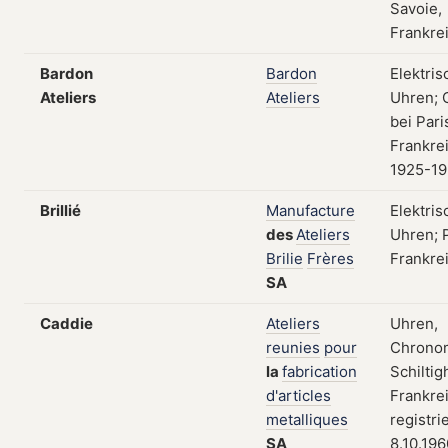
Savoie,
Frankre
Bardon
Bardon
Elektris
Ateliers
Ateliers
Uhren; 
bei Pari
Frankre
1925-1
Brillié
Manufacture
Elektris
des
Ateliers
Uhren; P
Brilie
Frères
Frankre
SA
Caddie
Ateliers
Uhren,
reunies
pour
Chronom
la
fabrication
Schiltig
d'articles
Frankre
metalliques
registri
SA
8.10.196