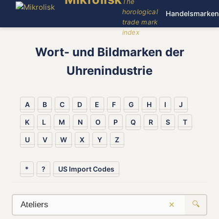
The
horological
Handelsmarken
trade mark
index
Wort- und Bildmarken der
Uhrenindustrie
A
B
C
D
E
F
G
H
I
J
K
L
M
N
O
P
Q
R
S
T
U
V
W
X
Y
Z
*
?
US Import Codes
×
🔍