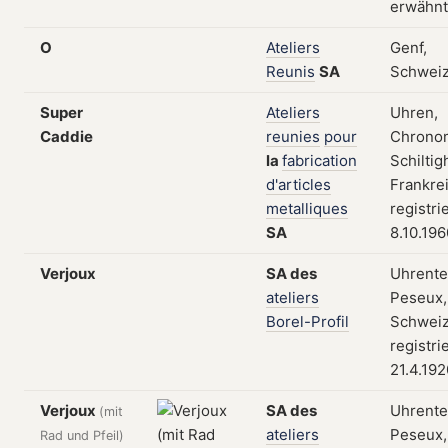
erwähnt
O
Ateliers
Genf,
Reunis
SA
Schwei
Super
Ateliers
Uhren,
Caddie
reunies
pour
Chronom
la
fabrication
Schiltig
d'articles
Frankre
metalliques
registri
SA
8.10.196
Verjoux
SA
des
Uhrentei
ateliers
Peseux,
Borel-Profil
Schweiz
registri
21.4.192
Verjoux
SA
des
Uhrentei
(mit
ateliers
Peseux,
Rad und Pfeil)