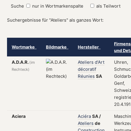
Suche
nur in Wortmarkenspalte
als Teilwort
Suchergebnisse für "Ateliers" als ganzes Wort:
Firmens
Wortmarke
Bildmarke
Hersteller
und Det
A.D.A.R.
Ateliers
d'Art
Uhren,
(im
décoratif
Schmuc
Rechteck)
Réunies
SA
Goldarb
Genf,
Schweiz
registri
20.4.19
Aciera
Aciéra
SA
/
Maschin
Ateliers
de
Werkze
Construction
Instrum