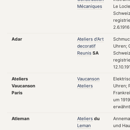
Mécaniques
Le Locle
Schweiz
registri
2.6.1916
Adar
Ateliers
d'Art
Schmuc
decoratif
Uhren; 
Reunis
SA
Schweiz
registri
12.10.19
Ateliers
Vaucanson
Elektris
Vaucanson
Ateliers
Uhren; P
Paris
Frankre
um 1919
erwähnt
Atleman
Ateliers
du
Annema
Leman
und Hau