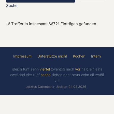
Suche
16 Treffer in insgesamt 66721 Einträgen gefunden.
Impressum
Unterstütze mich!
Kochen
Intern
gleich
fünf
zehn
viertel
zwanzig
nach
vor
halb
ein
eins
zwei
drei
vier
fünf
sechs
sieben
acht
neun
zehn
elf
zwölf
uhr
Letztes Datenbank-Update: 04.08.2026