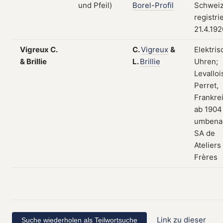
Borel-Profil
Schweiz
registri
21.4.192
Vigreux C.
C.
Vigreux
&
Elektris
& Brillie
L.
Brillie
Uhren;
Levalloi
Perret,
Frankre
ab 1904
umbenan
SA de
Ateliers 
Frères
Link zu dieser