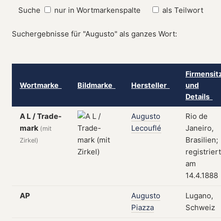
Suche
nur in Wortmarkenspalte
als Teilwort
Suchergebnisse für "Augusto" als ganzes Wort:
Firmensit
Wortmarke
Bildmarke
Hersteller
und
Details
A L / Trade-
Augusto
Rio de
mark
Lecouflé
Janeiro,
(mit
Brasilien;
Zirkel)
registriert
am
14.4.1888
AP
Augusto
Lugano,
Piazza
Schweiz