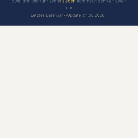
zwei
drei
vier
fünf
sechs
sieben
acht
neun
zehn
elf
zwölf
uhr
Letztes Datenbank-Update: 04.08.2026