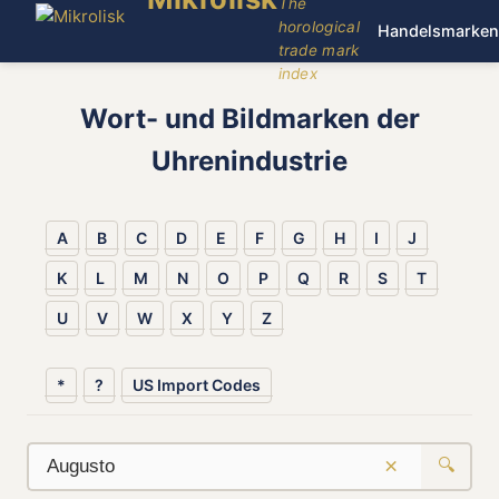
The
horological
Handelsmarken
trade mark
index
Wort- und Bildmarken der
Uhrenindustrie
A
B
C
D
E
F
G
H
I
J
K
L
M
N
O
P
Q
R
S
T
U
V
W
X
Y
Z
*
?
US Import Codes
×
🔍