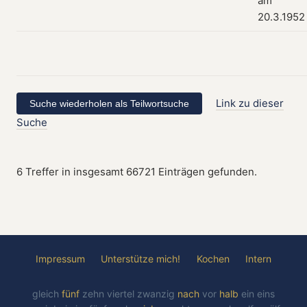
am
20.3.1952
Link zu dieser
Suche
6 Treffer in insgesamt 66721 Einträgen gefunden.
Impressum
Unterstütze mich!
Kochen
Intern
gleich
fünf
zehn
viertel
zwanzig
nach
vor
halb
ein
eins