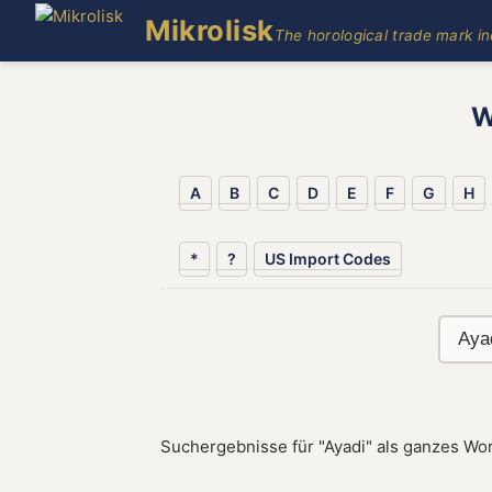
Mikrolisk
The horological trade mark i
W
A
B
C
D
E
F
G
H
*
?
US Import Codes
Suchergebnisse für "Ayadi" als ganzes Wor