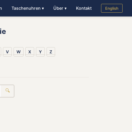
n
Taschenuhren ▾
Über ▾
Kontakt
English
ie
V
W
X
Y
Z
🔍