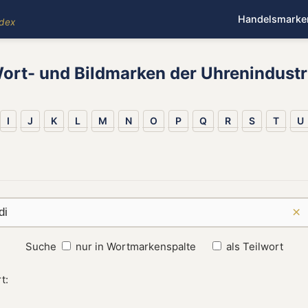
Handelsmarke
ndex
ort- und Bildmarken der Uhrenindustr
I
J
K
L
M
N
O
P
Q
R
S
T
U
×
Suche
nur in Wortmarkenspalte
als Teilwort
t: