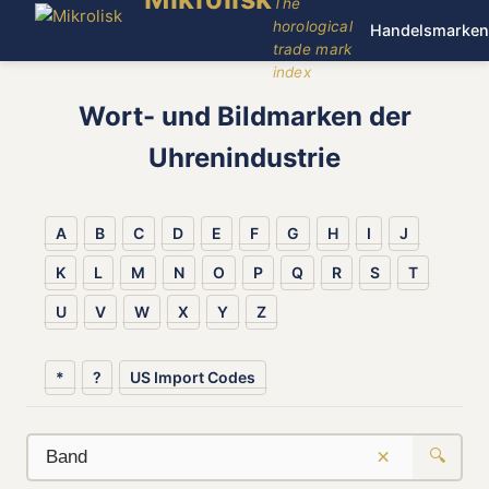
The
horological
Handelsmarken
trade mark
index
Wort- und Bildmarken der
Uhrenindustrie
A
B
C
D
E
F
G
H
I
J
K
L
M
N
O
P
Q
R
S
T
U
V
W
X
Y
Z
*
?
US Import Codes
×
🔍