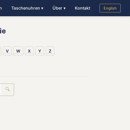
n
Taschenuhren ▾
Über ▾
Kontakt
English
ie
V
W
X
Y
Z
🔍