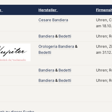
ke
Hersteller
Firmensi
Cesare
Bandiera
Uhren, Ch
am 18.10
Bandiera
&
Bedetti
Uhren; Ro
Orologeria
Bandiera
&
Uhren, Zi
Bedetti
am 31.12
Bandiera
&
Bedetti
Uhren; Ro
Bandiera
&
Bedetti
Uhren; Ro
ink zu dieser Suche