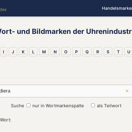
Handelsmarke
ndex
ort- und Bildmarken der Uhrenindustr
I
J
K
L
M
N
O
P
Q
R
S
T
U
×
Suche
nur in Wortmarkenspalte
als Teilwort
 Wort: