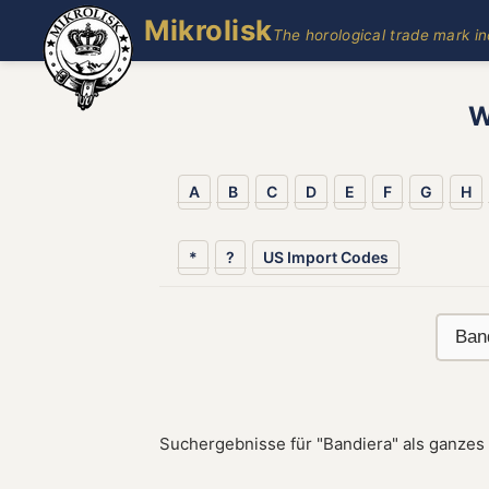
Mikrolisk
The horological trade mark i
W
A
B
C
D
E
F
G
H
*
?
US Import Codes
Suchergebnisse für "Bandiera" als ganzes