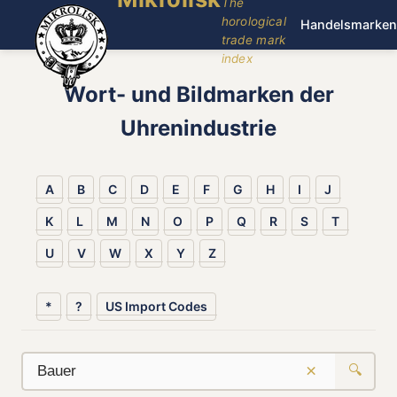
The
horological
Handelsmarken
trade mark
index
Wort- und Bildmarken der
Uhrenindustrie
A
B
C
D
E
F
G
H
I
J
K
L
M
N
O
P
Q
R
S
T
U
V
W
X
Y
Z
*
?
US Import Codes
×
🔍