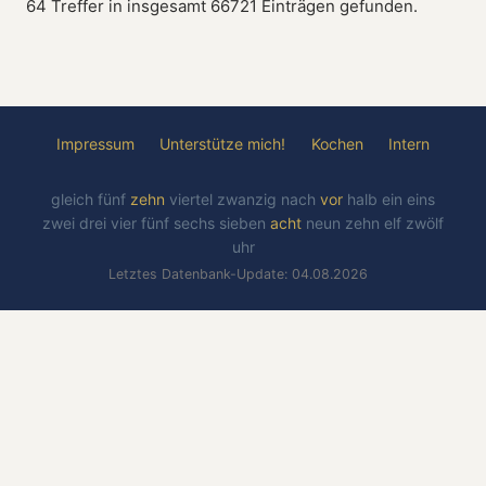
64 Treffer in insgesamt 66721 Einträgen gefunden.
Impressum
Unterstütze mich!
Kochen
Intern
gleich
fünf
zehn
viertel
zwanzig
nach
vor
halb
ein
eins
zwei
drei
vier
fünf
sechs
sieben
acht
neun
zehn
elf
zwölf
uhr
Letztes Datenbank-Update: 04.08.2026