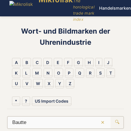
The
horological
Handelsmarken
trade mark
index
Wort- und Bildmarken der
Uhrenindustrie
A
B
C
D
E
F
G
H
I
J
K
L
M
N
O
P
Q
R
S
T
U
V
W
X
Y
Z
*
?
US Import Codes
×
🔍