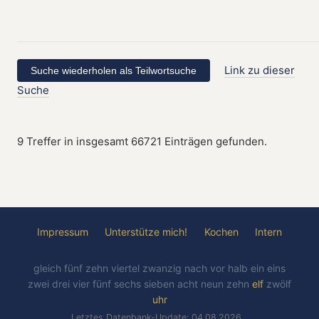
Link zu dieser
Suche
9 Treffer in insgesamt 66721 Einträgen gefunden.
Impressum
Unterstütze mich!
Kochen
Intern
gleich
fünf
zehn
viertel
zwanzig
nach
vor
halb
ein
eins
zwei
drei
vier
fünf
sechs
sieben
acht
neun
zehn
elf
zwölf
uhr
Letztes Datenbank-Update: 04.08.2026