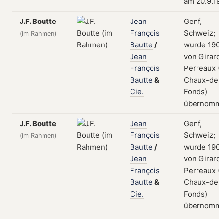
am 20.9.1
J.F. Boutte
Jean
Genf,
François
Schweiz;
(im Rahmen)
Bautte
/
wurde 19
Jean
von Girar
François
Perreaux 
Bautte
&
Chaux-de
Cie.
Fonds)
übernom
J.F. Boutte
Jean
Genf,
François
Schweiz;
(im Rahmen)
Bautte
/
wurde 19
Jean
von Girar
François
Perreaux 
Bautte
&
Chaux-de
Cie.
Fonds)
übernom