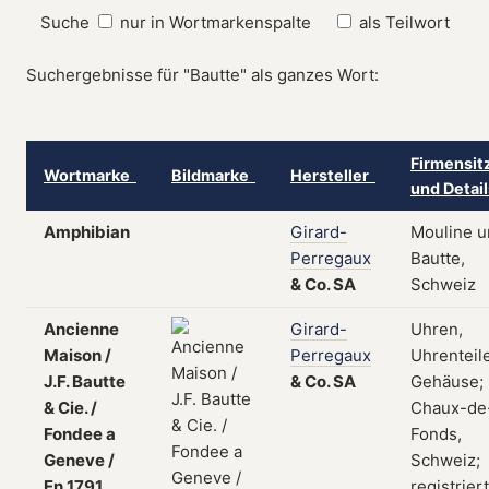
Suche
nur in Wortmarkenspalte
als Teilwort
Suchergebnisse für "Bautte" als ganzes Wort:
Firmensit
Wortmarke
Bildmarke
Hersteller
und Detai
Amphibian
Girard-
Mouline u
Perregaux
Bautte,
&
Co.
SA
Schweiz
Ancienne
Girard-
Uhren,
Maison /
Perregaux
Uhrenteile
J.F. Bautte
&
Co.
SA
Gehäuse; 
& Cie. /
Chaux-de
Fondee a
Fonds,
Geneve /
Schweiz;
En 1791
registriert