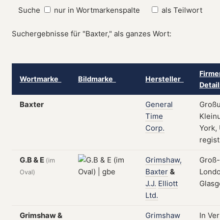
Suche
nur in Wortmarkenspalte
als Teilwort
Suchergebnisse für "Baxter," als ganzes Wort:
Firme
Wortmarke
Bildmarke
Hersteller
Detai
Baxter
General
Großu
Time
Klein
Corp.
York,
regist
G.B & E
Grimshaw,
Groß-
(im
Baxter
&
Londo
Oval)
J.J.
Elliott
Glasg
Ltd.
Grimshaw &
Grimshaw
In Ve