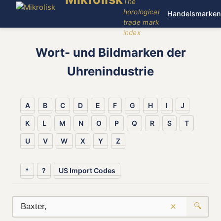
The
horological
Handelsmarken
trade mark
index
Wort- und Bildmarken der
Uhrenindustrie
A
B
C
D
E
F
G
H
I
J
K
L
M
N
O
P
Q
R
S
T
U
V
W
X
Y
Z
*
?
US Import Codes
×
🔍