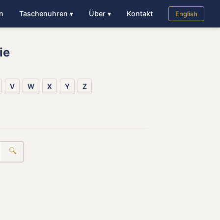
n
Taschenuhren ▾
Über ▾
Kontakt
English
ie
V
W
X
Y
Z
🔍