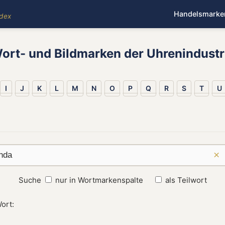
Handelsmarke
ndex
ort- und Bildmarken der Uhrenindustr
I
J
K
L
M
N
O
P
Q
R
S
T
U
×
Suche
nur in Wortmarkenspalte
als Teilwort
ort: