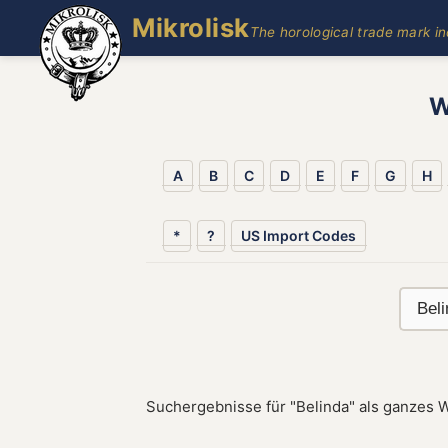
Mikrolisk
The horological trade mark i
W
A
B
C
D
E
F
G
H
*
?
US Import Codes
Suchergebnisse für "Belinda" als ganzes W