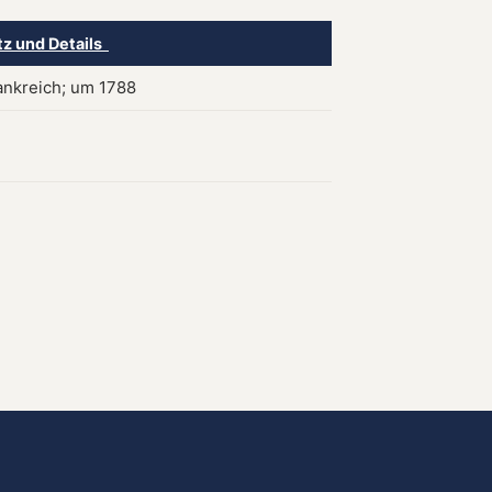
tz und Details
rankreich; um 1788