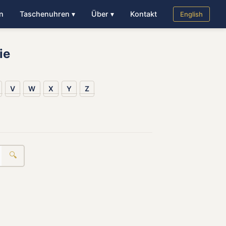
n
Taschenuhren ▾
Über ▾
Kontakt
English
ie
V
W
X
Y
Z
🔍