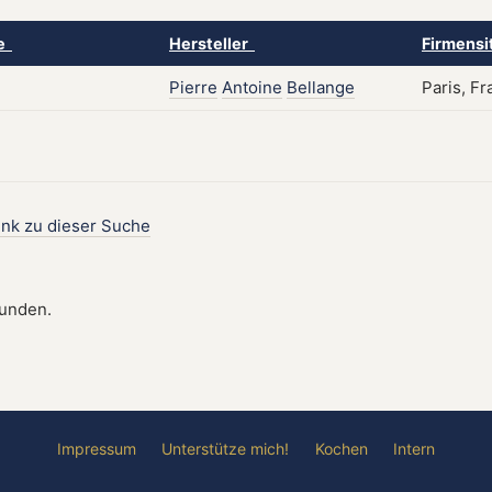
ke
Hersteller
Firmensi
Pierre
Antoine
Bellange
Paris, F
ink zu dieser Suche
funden.
Impressum
Unterstütze mich!
Kochen
Intern