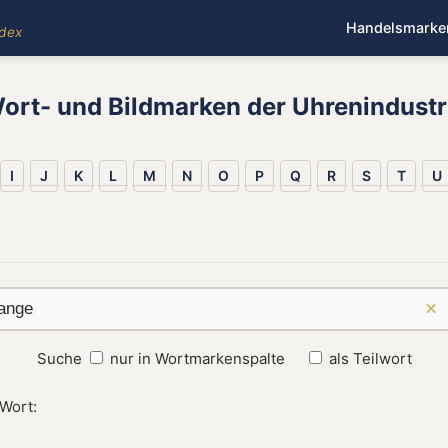
Handelsmarke
ndex
ort- und Bildmarken der Uhrenindustr
I
J
K
L
M
N
O
P
Q
R
S
T
U
×
Suche
nur in Wortmarkenspalte
als Teilwort
 Wort: