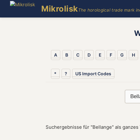
Mikrolisk
The horological trade mark i
W
A
B
C
D
E
F
G
H
*
?
US Import Codes
Suchergebnisse für "Bellange" als ganzes