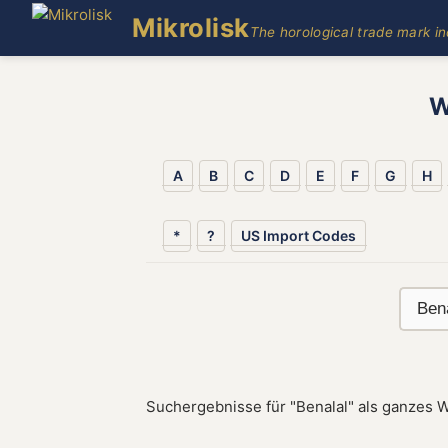
Mikrolisk
The horological trade mark i
W
A
B
C
D
E
F
G
H
*
?
US Import Codes
Suchergebnisse für "Benalal" als ganzes W