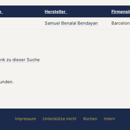
ke
Hersteller
Firmensi
Samuel
Benalal
Bendayan
Barcelon
ink zu dieser Suche
funden.
Impressum
Unterstütze mich!
Kochen
Intern