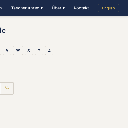
n
Taschenuhren ▾
Über ▾
Kontakt
English
ie
V
W
X
Y
Z
🔍