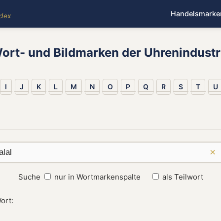
Handelsmarke
ndex
ort- und Bildmarken der Uhrenindustr
I
J
K
L
M
N
O
P
Q
R
S
T
U
×
Suche
nur in Wortmarkenspalte
als Teilwort
ort: