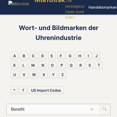
The
horological
Handelsmarken
trade mark
index
Wort- und Bildmarken der
Uhrenindustrie
A
B
C
D
E
F
G
H
I
J
K
L
M
N
O
P
Q
R
S
T
U
V
W
X
Y
Z
*
?
US Import Codes
×
🔍