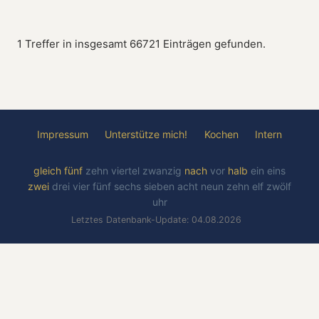
1 Treffer in insgesamt 66721 Einträgen gefunden.
Impressum
Unterstütze mich!
Kochen
Intern
gleich
fünf
zehn
viertel
zwanzig
nach
vor
halb
ein
eins
zwei
drei
vier
fünf
sechs
sieben
acht
neun
zehn
elf
zwölf
uhr
Letztes Datenbank-Update: 04.08.2026