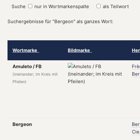
Suche
nur in Wortmarkenspalte
als Teilwort
Suchergebnisse für "Bergeon" als ganzes Wort:
Wortmarke
Bildmarke
Her
Amuleto / FB
Frè
Be
(ineinander; im Kreis mit
Pfeilen)
Bergeon
Be
Cie