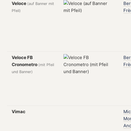
Veloce
Be
(auf Banner mit
Frè
Pfeil)
Veloce FB
Be
Cronometro
Frè
(mit Pfeil
und Banner)
Vimac
Mic
Mon
Anc