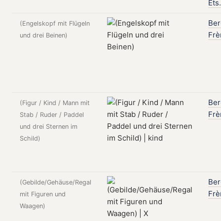
Ets.
Be
(Engelskopf mit Flügeln
Frè
und drei Beinen)
Be
(Figur / Kind / Mann mit
Frè
Stab / Ruder / Paddel
und drei Sternen im
Schild)
Be
(Gebilde/Gehäuse/Regal
Frè
mit Figuren und
Waagen)