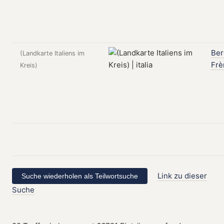
Be
(Landkarte Italiens im
Frè
Kreis)
Link zu dieser
Suche