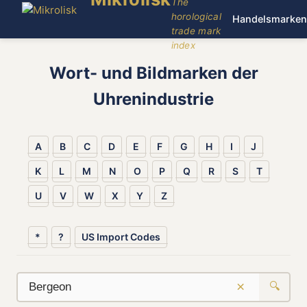
The
horological
Handelsmarken
trade mark
index
Wort- und Bildmarken der
Uhrenindustrie
A
B
C
D
E
F
G
H
I
J
K
L
M
N
O
P
Q
R
S
T
U
V
W
X
Y
Z
*
?
US Import Codes
×
🔍