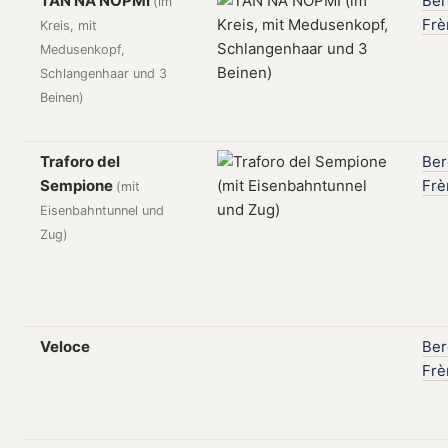
TAN NA NOPMI
Be
(im
Frè
Kreis, mit
Medusenkopf,
Schlangenhaar und 3
Beinen)
Traforo del
Be
Sempione
Frè
(mit
Eisenbahntunnel und
Zug)
Veloce
Be
Frè