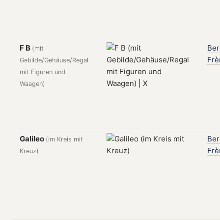
F B
Be
(mit
Frè
Gebilde/Gehäuse/Regal
mit Figuren und
Waagen)
Galileo
Be
(im Kreis mit
Frè
Kreuz)