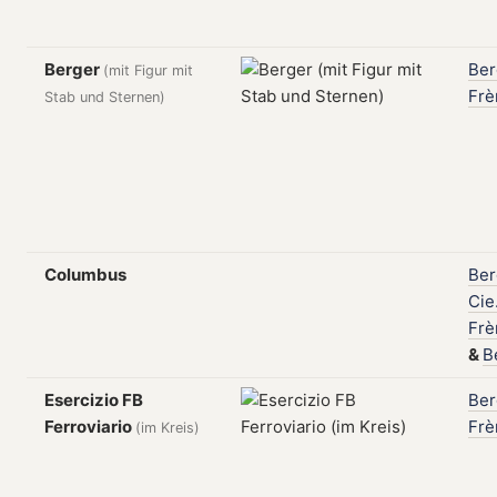
Berger
Be
(mit Figur mit
Frè
Stab und Sternen)
Columbus
Be
Cie
Frè
&
B
Esercizio FB
Be
Ferroviario
Frè
(im Kreis)