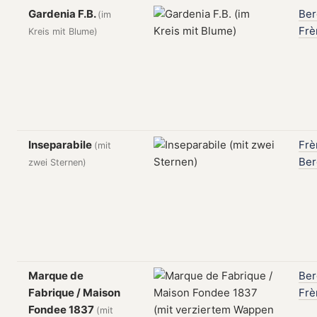
Gardenia F.B.
Be
(im
Frè
Kreis mit Blume)
Inseparabile
Frè
(mit
Be
zwei Sternen)
Marque de
Be
Fabrique / Maison
Frè
Fondee 1837
(mit