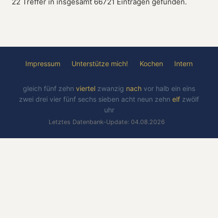
22 Treffer in insgesamt 66721 Einträgen gefunden.
Impressum
Unterstütze mich!
Kochen
Intern
gleich
fünf
zehn
viertel
zwanzig
nach
vor
halb
ein
eins
zwei
drei
vier
fünf
sechs
sieben
acht
neun
zehn
elf
zwölf
uhr
Letztes Datenbank-Update: 04.08.2026