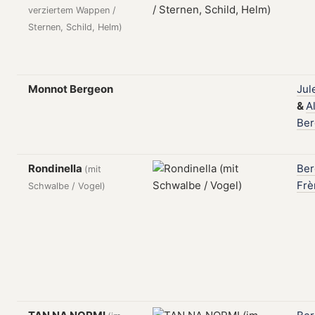
verziertem Wappen /
Sternen, Schild, Helm)
Monnot Bergeon
Jul
&
A
Be
Rondinella
Be
(mit
Frè
Schwalbe / Vogel)