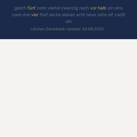
gleich
fünf
zehn
viertel
zwanzig
nach
vor
halb
ein
eins
zwei
drei
vier
fünf
sechs
sieben
acht
neun
zehn
elf
zwölf
uhr
Letztes Datenbank-Update: 04.08.2026