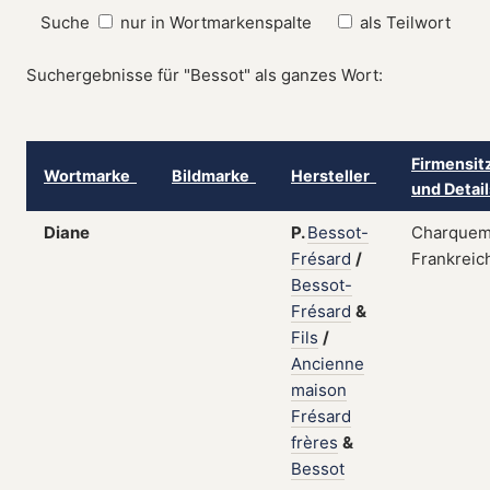
Suche
nur in Wortmarkenspalte
als Teilwort
Suchergebnisse für "Bessot" als ganzes Wort:
Firmensit
Wortmarke
Bildmarke
Hersteller
und Detai
Diane
P.
Bessot-
Charquem
Frésard
/
Frankreic
Bessot-
Frésard
&
Fils
/
Ancienne
maison
Frésard
frères
&
Bessot