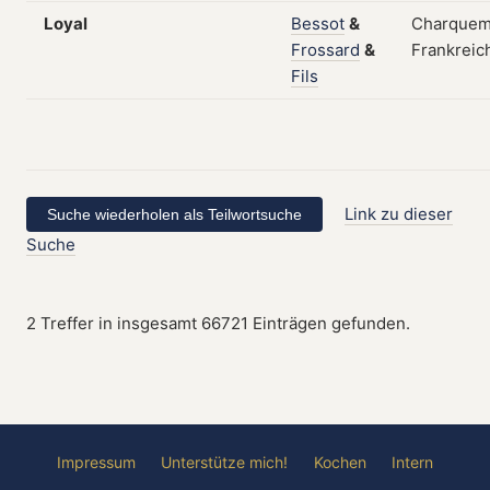
Loyal
Bessot
&
Charquem
Frossard
&
Frankreic
Fils
Link zu dieser
Suche
2 Treffer in insgesamt 66721 Einträgen gefunden.
Impressum
Unterstütze mich!
Kochen
Intern