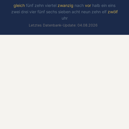
gleich
fünf
zehn
viertel
zwanzig
nach
vor
halb
ein
eins
zwei
drei
vier
fünf
sechs
sieben
acht
neun
zehn
elf
zwölf
uhr
Letztes Datenbank-Update: 04.08.2026