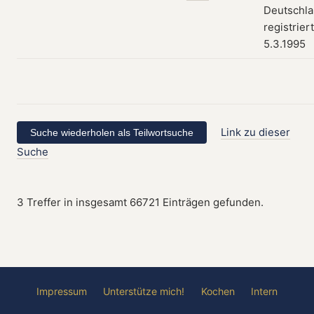
Deutschla
registrier
5.3.1995
Link zu dieser
Suche
3 Treffer in insgesamt 66721 Einträgen gefunden.
Impressum
Unterstütze mich!
Kochen
Intern