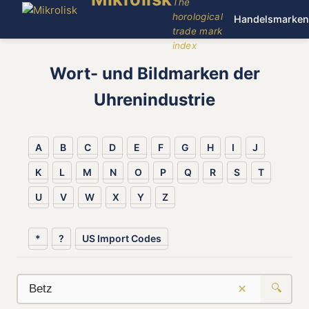
The
horological
Handelsmarken
trade mark
index
Wort- und Bildmarken der
Uhrenindustrie
A
B
C
D
E
F
G
H
I
J
K
L
M
N
O
P
Q
R
S
T
U
V
W
X
Y
Z
*
?
US Import Codes
×
🔍