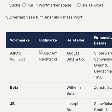
Suche
nur in Wortmarkenspalte
als Teilwort
Suchergebnisse für "Betz" als ganzes Wort:
Firmensit
Wortmarke
Bildmarke
Hersteller
Details
ABC
August
Silberwar
(im
Betz
&
Co.
Schwäbis
Rechteck)
Gmünd,
Deutschla
1950
Betz
Wilhelm
Zürich, S
Betz
JB
Joseph
Schwäbis
Betz
Gmünd,