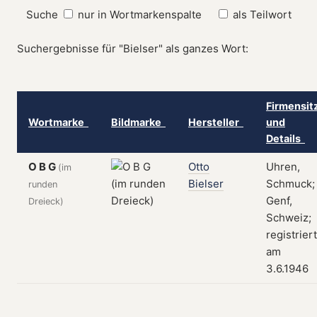
Suche
nur in Wortmarkenspalte
als Teilwort
Suchergebnisse für "Bielser" als ganzes Wort:
Firmensit
Wortmarke
Bildmarke
Hersteller
und
Details
O B G
Otto
Uhren,
(im
Bielser
Schmuck;
runden
Genf,
Dreieck)
Schweiz;
registriert
am
3.6.1946