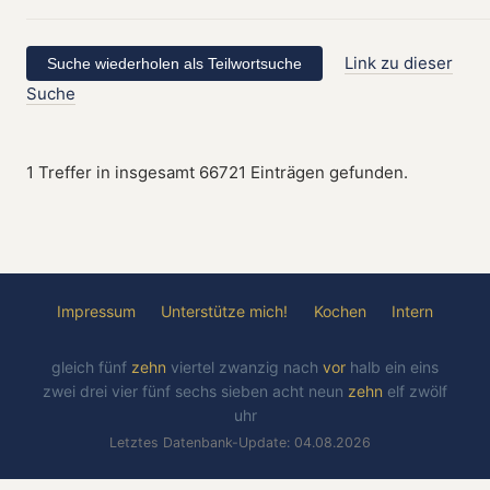
Link zu dieser
Suche
1 Treffer in insgesamt 66721 Einträgen gefunden.
Impressum
Unterstütze mich!
Kochen
Intern
gleich
fünf
zehn
viertel
zwanzig
nach
vor
halb
ein
eins
zwei
drei
vier
fünf
sechs
sieben
acht
neun
zehn
elf
zwölf
uhr
Letztes Datenbank-Update: 04.08.2026