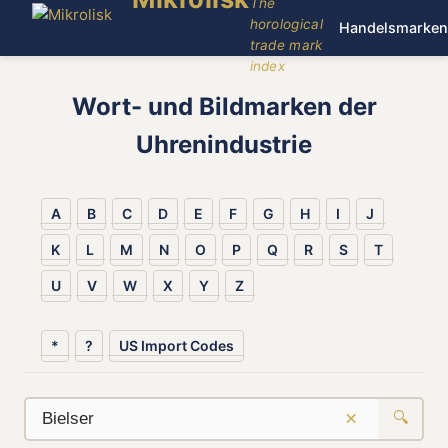
The
horological
Handelsmarken
trade mark
index
Wort- und Bildmarken der
Uhrenindustrie
A
B
C
D
E
F
G
H
I
J
K
L
M
N
O
P
Q
R
S
T
U
V
W
X
Y
Z
*
?
US Import Codes
×
🔍