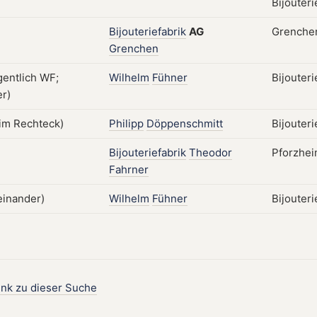
Bijouteri
Bijouteriefabrik
AG
Grenchen
Grenchen
Wilhelm
Fühner
Bijouter
Philipp
Döppenschmitt
Bijouter
Bijouteriefabrik
Theodor
Pforzhei
Fahrner
Wilhelm
Fühner
Bijouter
ink zu dieser Suche