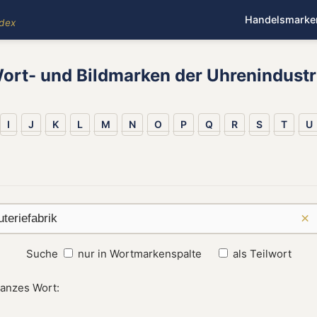
Handelsmarke
ndex
ort- und Bildmarken der Uhrenindustr
I
J
K
L
M
N
O
P
Q
R
S
T
U
×
Suche
nur in Wortmarkenspalte
als Teilwort
ganzes Wort: