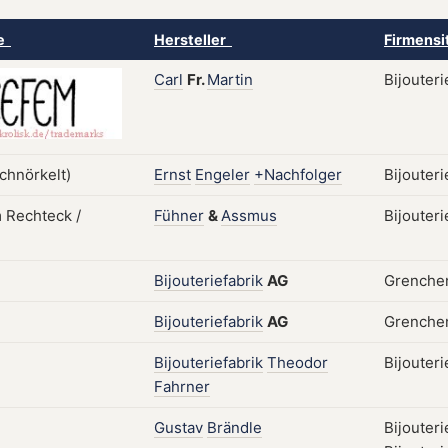
ke
Hersteller
Firmensi
Carl
Fr.
Martin
Bijouter
Ernst
Engeler
+Nachfolger
Bijouteri
Fühner
&
Assmus
Bijouter
Bijouteriefabrik
AG
Grenchen
Bijouteriefabrik
AG
Grenchen
Bijouteriefabrik
Theodor
Bijouter
Fahrner
Gustav
Brändle
Bijouteri