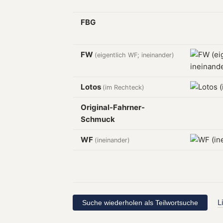
FBG
FW
(eigentlich WF; ineinander)
Lotos
(im Rechteck)
Original-Fahrner-
Schmuck
WF
(ineinander)
L