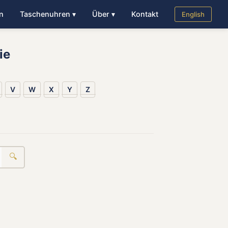
n
Taschenuhren ▾
Über ▾
Kontakt
English
ie
V
W
X
Y
Z
🔍