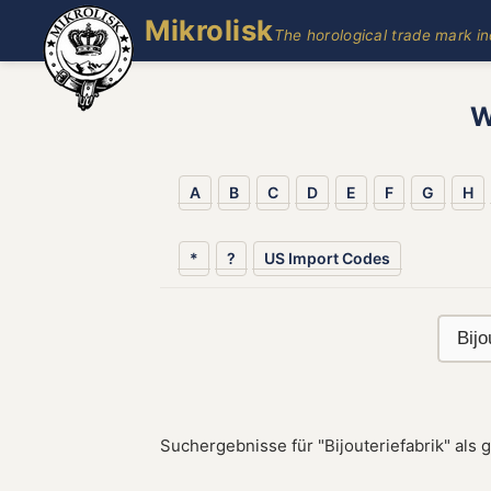
Mikrolisk
The horological trade mark i
W
A
B
C
D
E
F
G
H
*
?
US Import Codes
Suchergebnisse für "Bijouteriefabrik" als 