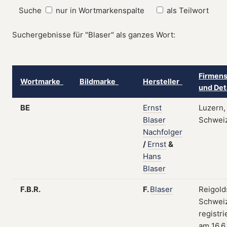
Suche
nur in Wortmarkenspalte
als Teilwort
Suchergebnisse für "Blaser" als ganzes Wort:
Firmens
Wortmarke
Bildmarke
Hersteller
und Det
BE
Ernst
Luzern,
Blaser
Schwei
Nachfolger
/
Ernst
&
Hans
Blaser
F.B.R.
F.
Blaser
Reigold
Schweiz
registri
am 16.6