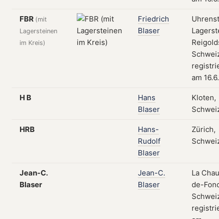
FBR
Friedrich
Uhrenst
(mit
Blaser
Lagerst
Lagersteinen
Reigold
im Kreis)
Schweiz
registri
am 16.6
H B
Hans
Kloten,
Blaser
Schwei
HRB
Hans-
Zürich,
Rudolf
Schwei
Blaser
Jean-C.
Jean-C.
La Chau
Blaser
Blaser
de-Fond
Schweiz
registri