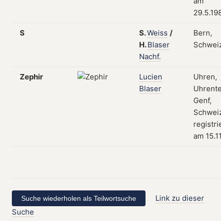
am
29.5.19
S
S.
Weiss
/
Bern,
H.
Blaser
Schwei
Nachf.
Zephir
Lucien
Uhren,
Blaser
Uhrente
Genf,
Schweiz
registri
am 15.1
Link zu dieser
Suche