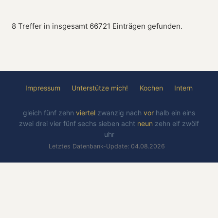
8 Treffer in insgesamt 66721 Einträgen gefunden.
Impressum
Unterstütze mich!
Kochen
Intern
gleich
fünf
zehn
viertel
zwanzig
nach
vor
halb
ein
eins
zwei
drei
vier
fünf
sechs
sieben
acht
neun
zehn
elf
zwölf
uhr
Letztes Datenbank-Update: 04.08.2026