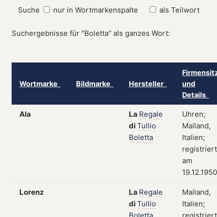
Suche
nur in Wortmarkenspalte
als Teilwort
Suchergebnisse für "Boletta" als ganzes Wort:
Firmensit
Wortmarke
Bildmarke
Hersteller
und
Details
Ala
La
Regale
Uhren;
di
Tullio
Mailand,
Boletta
Italien;
registriert
am
19.12.1950
Lorenz
La
Regale
Mailand,
di
Tullio
Italien;
Boletta
registriert