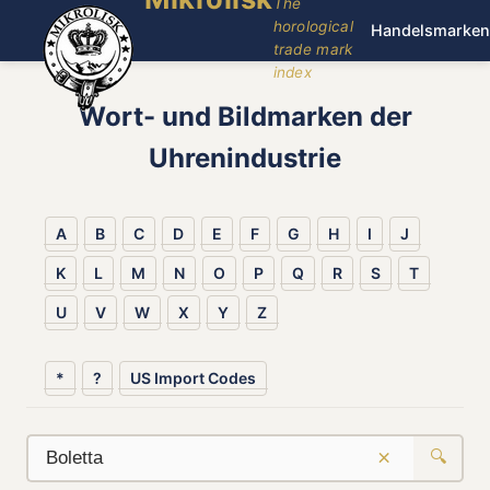
The
horological
Handelsmarken
trade mark
index
Wort- und Bildmarken der
Uhrenindustrie
A
B
C
D
E
F
G
H
I
J
K
L
M
N
O
P
Q
R
S
T
U
V
W
X
Y
Z
*
?
US Import Codes
×
🔍