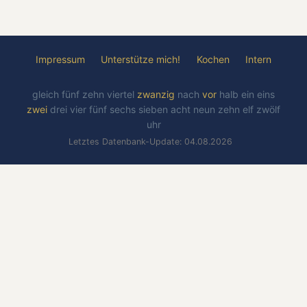
Impressum
Unterstütze mich!
Kochen
Intern
gleich
fünf
zehn
viertel
zwanzig
nach
vor
halb
ein
eins
zwei
drei
vier
fünf
sechs
sieben
acht
neun
zehn
elf
zwölf
uhr
Letztes Datenbank-Update: 04.08.2026