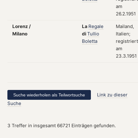
am
26.2.1951
Lorenz /
La
Regale
Mailand,
Milano
di
Tullio
Italien;
Boletta
registriert
am
23.3.1951
Link zu dieser
Suche
3 Treffer in insgesamt 66721 Einträgen gefunden.