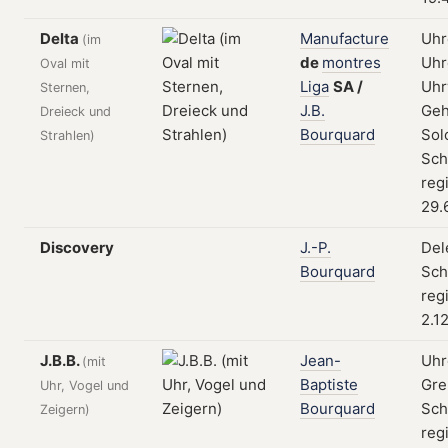
Delta
Manufacture
Uhr
(im
de
montres
Uhr
Oval mit
Liga
SA
/
Uhr
Sternen,
J.B.
Geh
Dreieck und
Bourquard
Sol
Strahlen)
Sch
reg
29.
Discovery
J.-P.
Del
Bourquard
Sch
reg
2.1
J.B.B.
Jean-
Uhr
(mit
Baptiste
Gre
Uhr, Vogel und
Bourquard
Sch
Zeigern)
reg