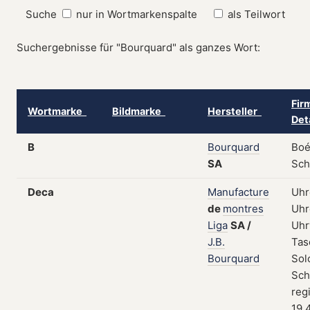
Suche
nur in Wortmarkenspalte
als Teilwort
Suchergebnisse für "Bourquard" als ganzes Wort:
Fir
Wortmarke
Bildmarke
Hersteller
Det
B
Bourquard
Boé
SA
Sch
Deca
Manufacture
Uhr
de
montres
Uhr
Liga
SA
/
Uhr
J.B.
Tas
Bourquard
Sol
Sch
reg
19.