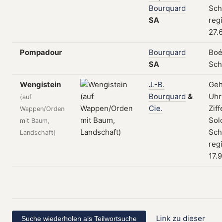
Bourquard
Sch
SA
reg
27.
Pompadour
Bourquard
Boé
SA
Sch
Wengistein
J.-B.
Geh
Bourquard
&
Uhr
(auf
Cie.
Ziff
Wappen/Orden
Sol
mit Baum,
Sch
Landschaft)
reg
17.
Link zu dieser