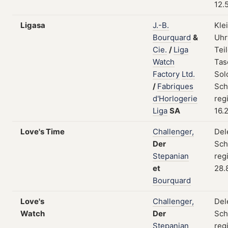
12.
Ligasa
J.-B.
Kle
Bourquard
&
Uhr
Cie.
/
Liga
Teil
Watch
Tas
Factory
Ltd.
Sol
/
Fabriques
Sch
d'Horlogerie
reg
Liga
SA
16.
Love's Time
Challenger,
Del
Der
Sch
Stepanian
reg
et
28.
Bourquard
Love's
Challenger,
Del
Watch
Der
Sch
Stepanian
reg