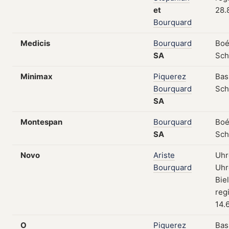
et
28.
Bourquard
Medicis
Bourquard
Boé
SA
Sch
Minimax
Piquerez
Bas
Bourquard
Sch
SA
Montespan
Bourquard
Boé
SA
Sch
Novo
Ariste
Uhr
Bourquard
Uhr
Bie
reg
14.
O
Piquerez
Bas