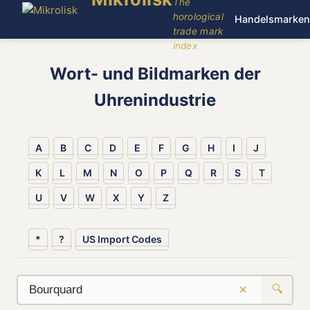
The
horological
Handelsmarken
trade mark
index
Wort- und Bildmarken der
Uhrenindustrie
A
B
C
D
E
F
G
H
I
J
K
L
M
N
O
P
Q
R
S
T
U
V
W
X
Y
Z
*
?
US Import Codes
×
🔍