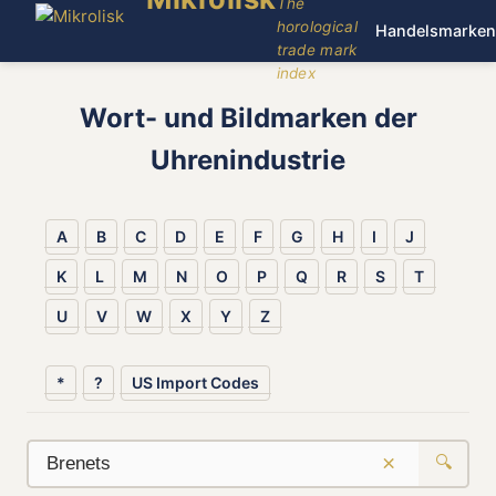
The
horological
Handelsmarken
trade mark
index
Wort- und Bildmarken der
Uhrenindustrie
A
B
C
D
E
F
G
H
I
J
K
L
M
N
O
P
Q
R
S
T
U
V
W
X
Y
Z
*
?
US Import Codes
×
🔍