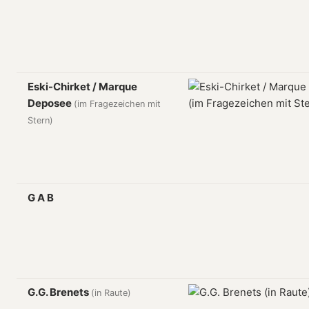
Eski-Chirket / Marque
Deposee
(im Fragezeichen mit
Stern)
G A B
G.G. Brenets
(in Raute)