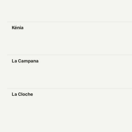
Kénia
La Campana
La Cloche