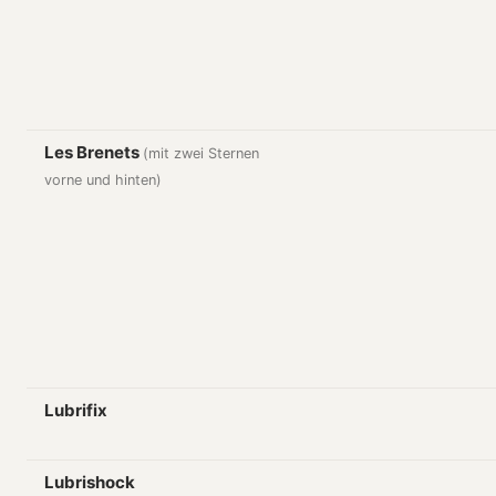
Les Brenets
(mit zwei Sternen
vorne und hinten)
Lubrifix
Lubrishock