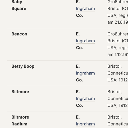
Baby
E.
Großuhre
Square
Ingraham
Bristol (CT
Co.
USA; regis
am 21.8.1
Beacon
E.
Großuhre
Ingraham
Bristol (CT
Co.
USA; regis
am 1.12.19
Betty Boop
E.
Bristol,
Ingraham
Conneticu
Co.
USA; 1912
Biltmore
E.
Bristol,
Ingraham
Conneticu
Co.
USA; 1912
Biltmore
E.
Bristol,
Radium
Ingraham
Conneticu