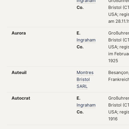
Ingraham
Großuhre
Co.
Bristol (CT
USA; regis
am 28.11.
Aurora
E.
Großuhre
Ingraham
Bristol (CT
Co.
USA; regis
im Februa
1925
Auteuil
Montres
Besançon
Bristol
Frankreic
SARL
Autocrat
E.
Großuhre
Ingraham
Bristol (CT
Co.
USA; regis
1916