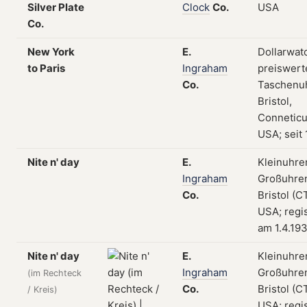
Silver Plate
Clock
Co.
USA
Co.
New York
E.
Dollarwat
to Paris
Ingraham
preiswert
Co.
Taschenu
Bristol,
Conneticu
USA; seit
Nite n' day
E.
Kleinuhre
Ingraham
Großuhre
Co.
Bristol (CT
USA; regis
am 1.4.19
Nite n' day
E.
Kleinuhre
Ingraham
Großuhre
(im Rechteck
Co.
Bristol (CT
/ Kreis)
USA; regis