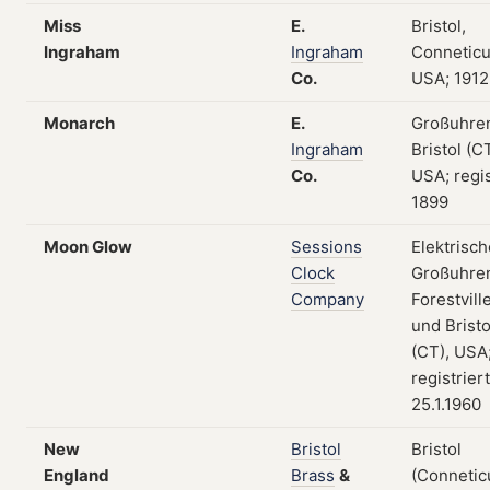
Miss
E.
Bristol,
Ingraham
Ingraham
Conneticu
Co.
USA; 1912
Monarch
E.
Großuhre
Ingraham
Bristol (CT
Co.
USA; regis
1899
Moon Glow
Sessions
Elektrisch
Clock
Großuhre
Company
Forestvill
und Bristo
(CT), USA
registrier
25.1.1960
New
Bristol
Bristol
England
Brass
&
(Conneticu