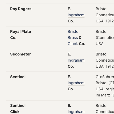
Roy Rogers
E.
Bristol,
Ingraham
Conneticu
Co.
USA; 1912
Royal Plate
Bristol
Bristol
Co.
Brass
&
(Conneticu
Clock
Co.
USA
Secometer
E.
Bristol,
Ingraham
Conneticu
Co.
USA; 1912
Sentinel
E.
Großuhre
Ingraham
Bristol (CT
Co.
USA; regis
im März 1
Sentinel
E.
Bristol,
Click
Ingraham
Conneticu