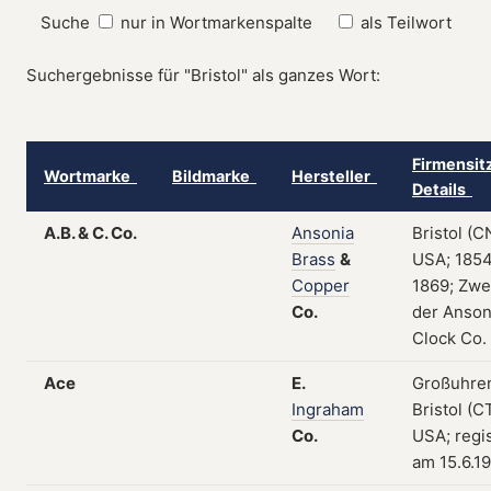
Suche
nur in Wortmarkenspalte
als Teilwort
Suchergebnisse für "Bristol" als ganzes Wort:
Firmensit
Wortmarke
Bildmarke
Hersteller
Details
A.B. & C. Co.
Ansonia
Bristol (C
Brass
&
USA; 1854
Copper
1869; Zwe
Co.
der Anson
Clock Co.
Ace
E.
Großuhre
Ingraham
Bristol (CT
Co.
USA; regis
am 15.6.1