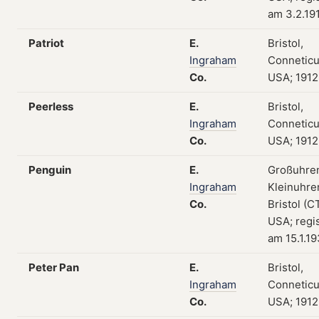
am 3.2.19
Patriot
E.
Bristol,
Ingraham
Conneticu
Co.
USA; 1912
Peerless
E.
Bristol,
Ingraham
Conneticu
Co.
USA; 1912
Penguin
E.
Großuhre
Ingraham
Kleinuhre
Co.
Bristol (CT
USA; regis
am 15.1.1
Peter Pan
E.
Bristol,
Ingraham
Conneticu
Co.
USA; 1912