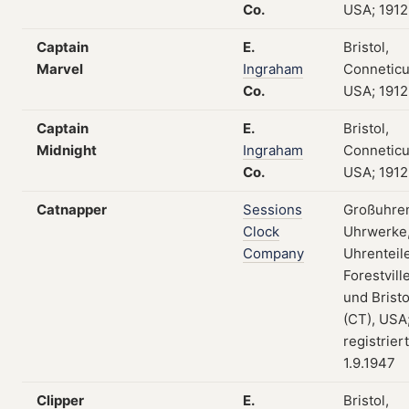
Co.
USA; 1912
Captain
E.
Bristol,
Marvel
Ingraham
Conneticu
Co.
USA; 1912
Captain
E.
Bristol,
Midnight
Ingraham
Conneticu
Co.
USA; 1912
Catnapper
Sessions
Großuhre
Clock
Uhrwerke
Company
Uhrenteile
Forestvill
und Bristo
(CT), USA
registrier
1.9.1947
Clipper
E.
Bristol,