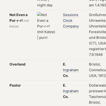
am 1.4.19
Not Even a
Sessions
Großuhre
Pur-r-r!
Clock
Uhrwerke
(mit
Company
Uhrenteile
Katze)
Forestvill
und Bristo
(CT), USA
registrier
7.9.1946
Overland
E.
Bristol,
Ingraham
Conneticu
Co.
USA; 1912
Pastor
E.
Dollarwat
Ingraham
preiswert
Co.
Taschenu
Bristol,