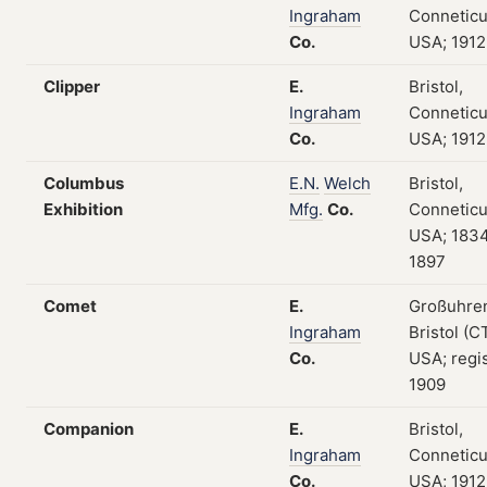
Ingraham
Conneticu
Co.
USA; 1912
Clipper
E.
Bristol,
Ingraham
Conneticu
Co.
USA; 1912
Columbus
E.N.
Welch
Bristol,
Exhibition
Mfg.
Co.
Conneticu
USA; 183
1897
Comet
E.
Großuhre
Ingraham
Bristol (CT
Co.
USA; regis
1909
Companion
E.
Bristol,
Ingraham
Conneticu
Co.
USA; 1912