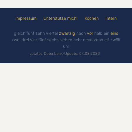
Impressum
Unterstütze mich!
Kochen
Intern
gleich
fünf
zehn
viertel
zwanzig
nach
vor
halb
ein
eins
zwei
drei
vier
fünf
sechs
sieben
acht
neun
zehn
elf
zwölf
uhr
Letztes Datenbank-Update: 04.08.2026