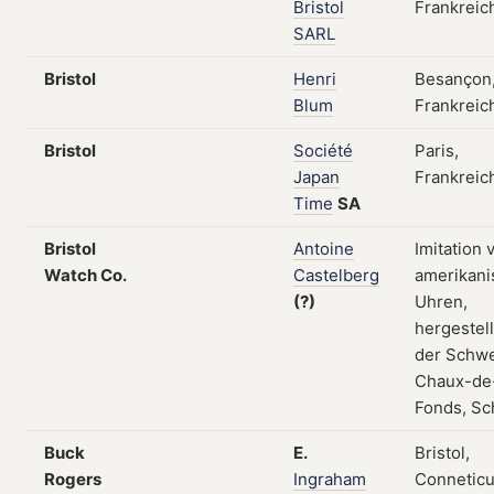
Bristol
Frankreic
SARL
Bristol
Henri
Besançon
Blum
Frankreic
Bristol
Société
Paris,
Japan
Frankreic
Time
SA
Bristol
Antoine
Imitation 
Watch Co.
Castelberg
amerikani
(?)
Uhren,
hergestell
der Schwe
Chaux-de
Fonds, Sc
Buck
E.
Bristol,
Rogers
Ingraham
Conneticu