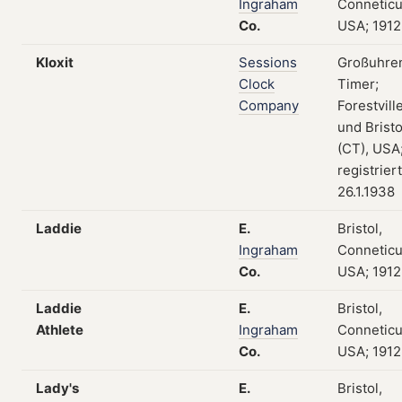
Ingraham
Conneticu
Co.
USA; 1912
Kloxit
Sessions
Großuhre
Clock
Timer;
Company
Forestvill
und Bristo
(CT), USA
registrier
26.1.1938
Laddie
E.
Bristol,
Ingraham
Conneticu
Co.
USA; 1912
Laddie
E.
Bristol,
Athlete
Ingraham
Conneticu
Co.
USA; 1912
Lady's
E.
Bristol,