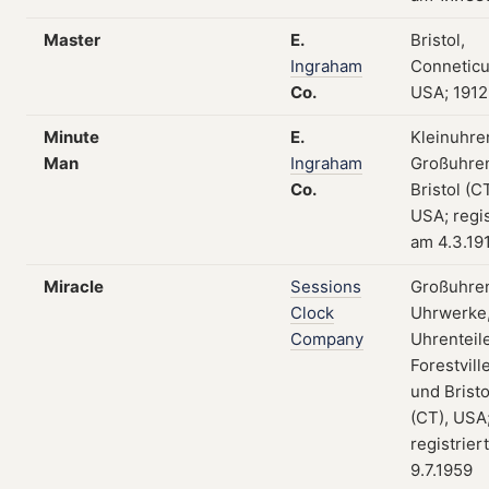
Master
E.
Bristol,
Ingraham
Conneticu
Co.
USA; 1912
Minute
E.
Kleinuhre
Man
Ingraham
Großuhre
Co.
Bristol (CT
USA; regis
am 4.3.19
Miracle
Sessions
Großuhre
Clock
Uhrwerke
Company
Uhrenteile
Forestvill
und Bristo
(CT), USA
registrier
9.7.1959