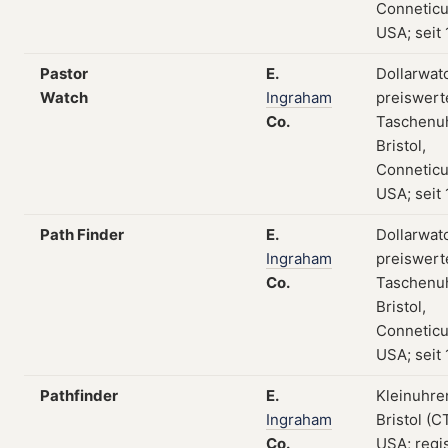
Conneticu
USA; seit
Pastor
E.
Dollarwat
Watch
Ingraham
preiswert
Co.
Taschenu
Bristol,
Conneticu
USA; seit
Path Finder
E.
Dollarwat
Ingraham
preiswert
Co.
Taschenu
Bristol,
Conneticu
USA; seit
Pathfinder
E.
Kleinuhre
Ingraham
Bristol (CT
Co.
USA; regis