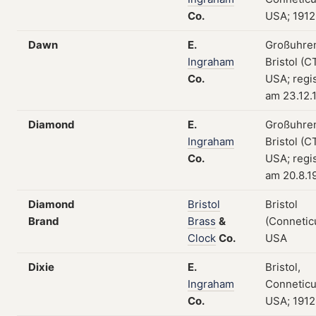
Co.
USA; 1912
Dawn
E.
Großuhre
Ingraham
Bristol (CT
Co.
USA; regis
am 23.12.
Diamond
E.
Großuhre
Ingraham
Bristol (CT
Co.
USA; regis
am 20.8.1
Diamond
Bristol
Bristol
Brand
Brass
&
(Conneticu
Clock
Co.
USA
Dixie
E.
Bristol,
Ingraham
Conneticu
Co.
USA; 1912