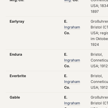
USA; 183
1897
Earlyray
E.
Großuhre
Ingraham
Bristol (CT
Co.
USA; regis
im Oktobe
1924
Endura
E.
Bristol,
Ingraham
Conneticu
Co.
USA; 1912
Everbrite
E.
Bristol,
Ingraham
Conneticu
Co.
USA; 1912
Gable
E.
Großuhre
Ingraham
Bristol (CT