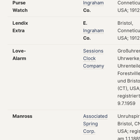
Purse
Ingraham
Conneticu
Watch
Co.
USA; 1912
Lendix
E.
Bristol,
Extra
Ingraham
Conneticu
Co.
USA; 1912
Love-
Sessions
Großuhre
Alarm
Clock
Uhrwerke
Company
Uhrenteile
Forestvill
und Bristo
(CT), USA
registrier
9.7.1959
Manross
Associated
Unruhspir
Spring
Bristol, C
Corp.
USA; regis
am 1.1.188