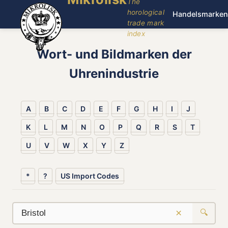
The
horological
Handelsmarken
trade mark
index
Wort- und Bildmarken der
Uhrenindustrie
A
B
C
D
E
F
G
H
I
J
K
L
M
N
O
P
Q
R
S
T
U
V
W
X
Y
Z
*
?
US Import Codes
×
🔍