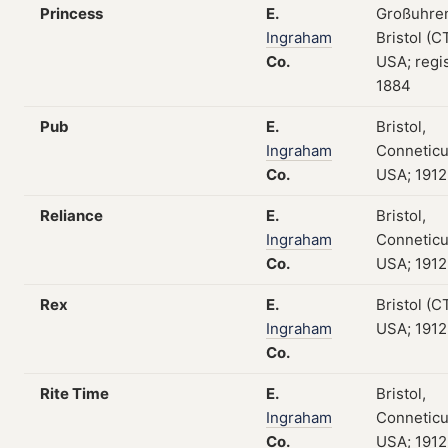
Princess
E.
Großuhre
Ingraham
Bristol (CT
Co.
USA; regis
1884
Pub
E.
Bristol,
Ingraham
Conneticu
Co.
USA; 1912
Reliance
E.
Bristol,
Ingraham
Conneticu
Co.
USA; 1912
Rex
E.
Bristol (CT
Ingraham
USA; 1912
Co.
Rite Time
E.
Bristol,
Ingraham
Conneticu
Co.
USA; 1912