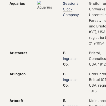
Aquarius
Sessions
Großuhre
Clock
Uhrwerke
Company
Uhrenteile
Forestvill
und Bristo
(CT), USA
registrier
21.9.1954
Aristocrat
E.
Bristol,
Ingraham
Conneticu
Co.
USA; 1912
Arlington
E.
Großuhre
Ingraham
Bristol (CT
Co.
USA; regis
1913
Artcraft
E.
Kleinuhre