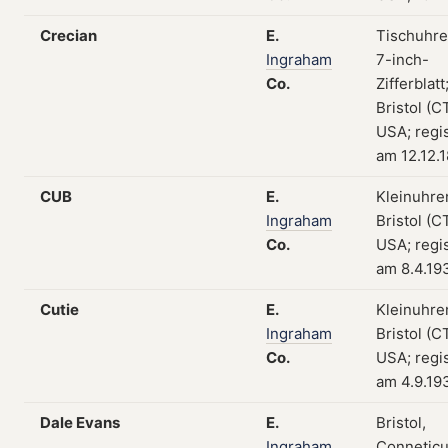
Crecian
E.
Tischuhre
Ingraham
7-inch-
Co.
Zifferblatt
Bristol (CT
USA; regis
am 12.12.
CUB
E.
Kleinuhre
Ingraham
Bristol (CT
Co.
USA; regis
am 8.4.19
Cutie
E.
Kleinuhre
Ingraham
Bristol (CT
Co.
USA; regis
am 4.9.19
Dale Evans
E.
Bristol,
Ingraham
Conneticu