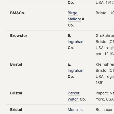
Co.
USA; 1912
BM&Co.
Birge,
Bristol, U
Mallory
&
Co.
Brewster
E.
Großuhre
Ingraham
Bristol (CT
Co.
USA; regis
am 1.12.1
Bristol
E.
Kleinuhre
Ingraham
Bristol (CT
Co.
USA; regis
1891
Bristol
Parker
Import; N
Watch
Co.
York, USA
Bristol
Montres
Besançon