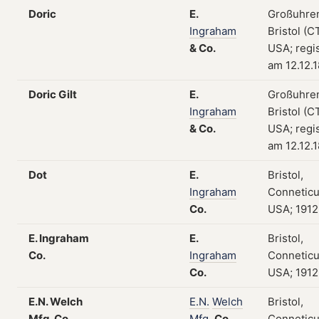
Doric
E.
Großuhre
Ingraham
Bristol (CT
&
Co.
USA; regis
am 12.12.
Doric Gilt
E.
Großuhre
Ingraham
Bristol (CT
&
Co.
USA; regis
am 12.12.
Dot
E.
Bristol,
Ingraham
Conneticu
Co.
USA; 1912
E. Ingraham
E.
Bristol,
Co.
Ingraham
Conneticu
Co.
USA; 1912
E.N. Welch
E.N.
Welch
Bristol,
Mfg. Co.
Mfg.
Co.
Conneticu