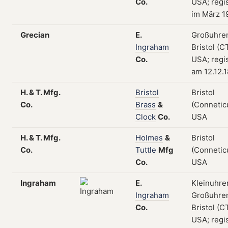
Co.
USA; regis
im März 1
Grecian
E.
Großuhre
Ingraham
Bristol (CT
Co.
USA; regis
am 12.12.
H. & T. Mfg.
Bristol
Bristol
Co.
Brass
&
(Conneticu
Clock
Co.
USA
H. & T. Mfg.
Holmes
&
Bristol
Co.
Tuttle
Mfg
(Conneticu
Co.
USA
Ingraham
E.
Kleinuhre
Ingraham
Großuhre
Co.
Bristol (CT
USA; regis