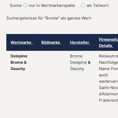
Suche
nur in Wortmarkenspalte
als Teilwort
Suchergebnisse für "Brome" als ganzes Wort:
Firmensit
Wortmarke
Bildmarke
Hersteller
Details
Delepine
Brome
Reiseuhre
Brome &
Delepine
&
Nachfolge
Gauchy
Gauchy
Name Pon
auch
weiterver
Saint-Nic
d'Aliermon
Frankreich