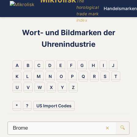
The
horological
Handelsmarken
trade mark
index
Wort- und Bildmarken der
Uhrenindustrie
A
B
C
D
E
F
G
H
I
J
K
L
M
N
O
P
Q
R
S
T
U
V
W
X
Y
Z
*
?
US Import Codes
×
🔍