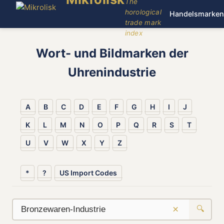
The
horological
Handelsmarken
trade mark
index
Wort- und Bildmarken der
Uhrenindustrie
A
B
C
D
E
F
G
H
I
J
K
L
M
N
O
P
Q
R
S
T
U
V
W
X
Y
Z
*
?
US Import Codes
×
🔍