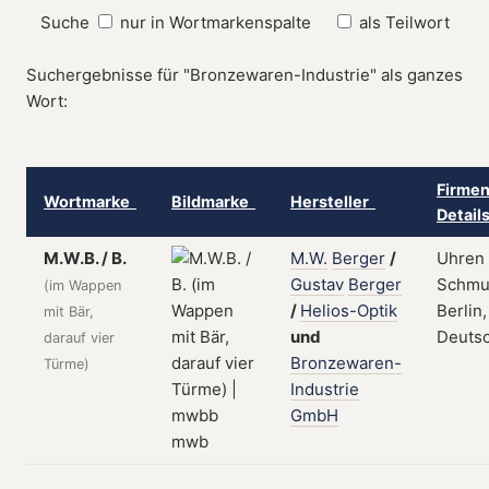
Suche
nur in Wortmarkenspalte
als Teilwort
Suchergebnisse für "Bronzewaren-Industrie" als ganzes
Wort:
Firmen
Wortmarke
Bildmarke
Hersteller
Detail
M.W.B. / B.
M.W.
Berger
/
Uhren
Gustav
Berger
Schmu
(im Wappen
/
Helios-Optik
Berlin,
mit Bär,
und
Deuts
darauf vier
Bronzewaren-
Türme)
Industrie
GmbH