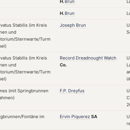
H.
Brun
L
H.
Brun
L
Joseph
Brun
U
S
Record
Dreadnought
Watch
U
Co.
L
a
ü
F.P.
Dreyfus
U
C
2
Ervin
Piquerez
SA
U
r