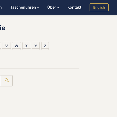
n
Taschenuhren ▾
Über ▾
Kontakt
English
ie
V
W
X
Y
Z
🔍