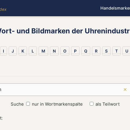
Handelsmarke
ndex
ort- und Bildmarken der Uhrenindustr
I
J
K
L
M
N
O
P
Q
R
S
T
U
×
Suche
nur in Wortmarkenspalte
als Teilwort
t: