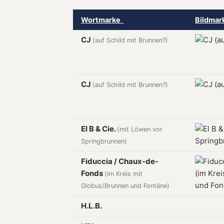
Wortmarke
Bildma
CJ
(auf Schild mit Brunnen?)
CJ
(auf Schild mit Brunnen?)
El B & Cie.
(mit Löwen vor
Springbrunnen)
Fiduccia / Chaux-de-
Fonds
(im Kreis mit
Globus/Brunnen und Fontäne)
H.L.B.