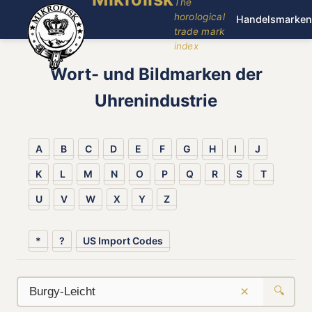
The
horological
Handelsmarken
trade mark
index
Wort- und Bildmarken der
Uhrenindustrie
A
B
C
D
E
F
G
H
I
J
K
L
M
N
O
P
Q
R
S
T
U
V
W
X
Y
Z
*
?
US Import Codes
×
🔍