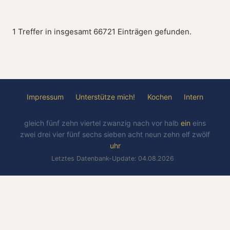
1 Treffer in insgesamt 66721 Einträgen gefunden.
Impressum
Unterstütze mich!
Kochen
Intern
gleich
fünf
zehn
viertel
zwanzig
nach
vor
halb
ein
eins
zwei
drei
vier
fünf
sechs
sieben
acht
neun
zehn
elf
zwölf
uhr
Letztes Datenbank-Update: 04.08.2026