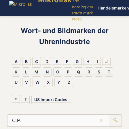
The
horological
Handelsmarken
trade mark
index
Wort- und Bildmarken der
Uhrenindustrie
A
B
C
D
E
F
G
H
I
J
K
L
M
N
O
P
Q
R
S
T
U
V
W
X
Y
Z
*
?
US Import Codes
×
🔍