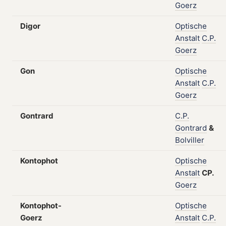
Goerz
Digor
Optische
Anstalt
C.P.
Goerz
Gon
Optische
Anstalt
C.P.
Goerz
Gontrard
C.P.
Gontrard
&
Bolviller
Kontophot
Optische
Anstalt
CP.
Goerz
Kontophot-
Optische
Goerz
Anstalt
C.P.