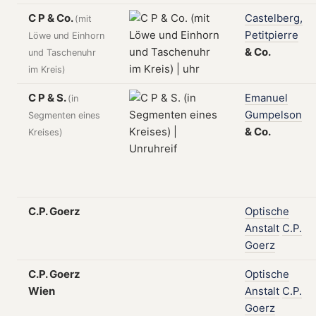
C P & Co.
Castelberg,
(mit
Petitpierre
Löwe und Einhorn
&
Co.
und Taschenuhr
im Kreis)
C P & S.
Emanuel
(in
Gumpelson
Segmenten eines
&
Co.
Kreises)
C.P. Goerz
Optische
Anstalt
C.P.
Goerz
C.P. Goerz
Optische
Wien
Anstalt
C.P.
Goerz