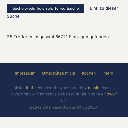
Link zu dieser
Suche
35 Treffer in insgesamt 66721 Einträgen gefunden.
Impressum
Unterstütze mich!
Kochen
Intern
gleich
fünf
zehn
viertel
zwanzig
nach
vor
halb
ein
eins
zwei
drei
vier
fünf
sechs
sieben
acht
neun
zehn
elf
zwölf
uhr
Letztes Datenbank-Update: 04.08.2026