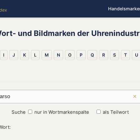
Handelsmarke
ndex
ort- und Bildmarken der Uhrenindustr
I
J
K
L
M
N
O
P
Q
R
S
T
U
×
Suche
nur in Wortmarkenspalte
als Teilwort
Wort: