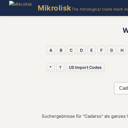
Mikrolisk
The horological trade mark i
W
A
B
C
D
E
F
G
H
*
?
US Import Codes
Suchergebnisse für "Cadarso" als ganzes 