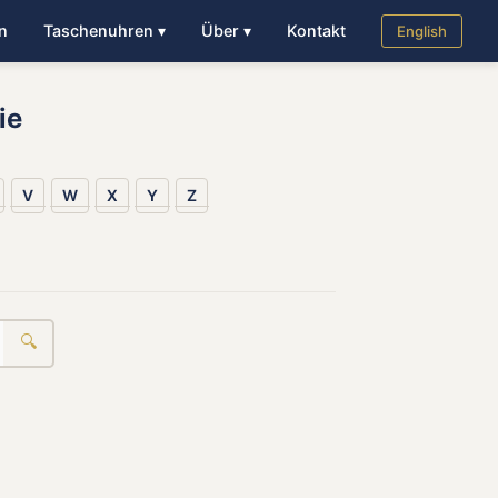
n
Taschenuhren ▾
Über ▾
Kontakt
English
ie
V
W
X
Y
Z
🔍