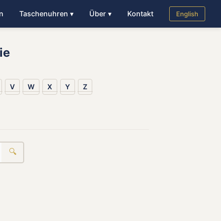
n
Taschenuhren ▾
Über ▾
Kontakt
English
ie
V
W
X
Y
Z
🔍