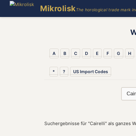
Mikrolisk
The horological trade mark i
W
A
B
C
D
E
F
G
H
*
?
US Import Codes
Suchergebnisse für "Cairelli" als ganzes W