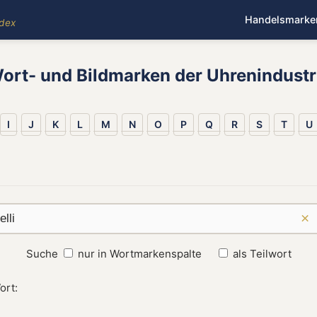
Handelsmarke
ndex
ort- und Bildmarken der Uhrenindustr
I
J
K
L
M
N
O
P
Q
R
S
T
U
×
Suche
nur in Wortmarkenspalte
als Teilwort
ort: