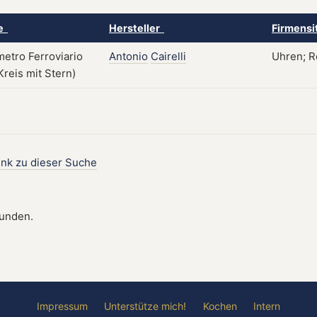
ke
Hersteller
Firmensi
Antonio
Cairelli
Uhren; Ro
ink zu dieser Suche
funden.
Impressum
Unterstütze mich!
Kochen
Intern