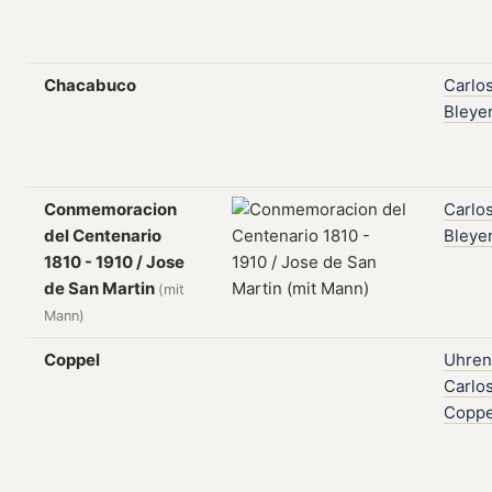
Chacabuco
Carlo
Bleye
Conmemoracion
Carlo
del Centenario
Bleye
1810 - 1910 / Jose
de San Martin
(mit
Mann)
Coppel
Uhren
Carlo
Coppe