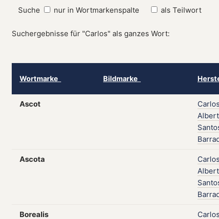
Suche
nur in Wortmarkenspalte
als Teilwort
Suchergebnisse für "Carlos" als ganzes Wort:
Wortmarke
Bildmarke
Herst
Ascot
Carlo
Alber
Santo
Barra
Ascota
Carlo
Alber
Santo
Barra
Borealis
Carlo