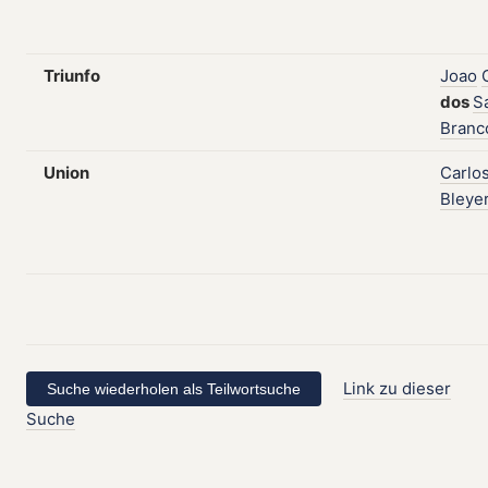
Triunfo
Joao
dos
S
Branc
Union
Carlo
Bleye
Link zu dieser
Suche