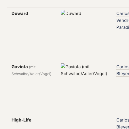
Duward
Carlo
Vendr
Parad
Gaviota
Carlo
(mit
Bleye
Schwalbe/Adler/Vogel)
High-Life
Carlo
Bleye