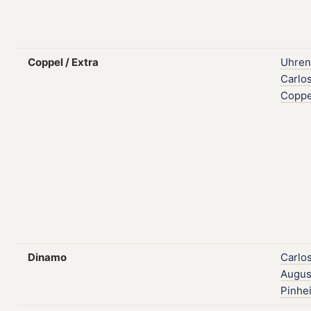
Coppel / Extra
Uhren
Carlo
Coppe
Dinamo
Carlo
Augus
Pinhe