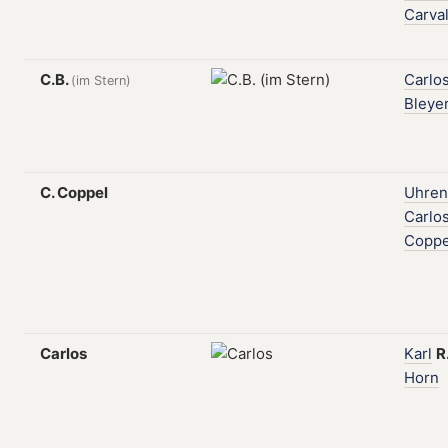
Carva
C.B.
Carlo
(im Stern)
Bleye
C. Coppel
Uhren
Carlo
Coppe
Carlos
Karl
R
Horn