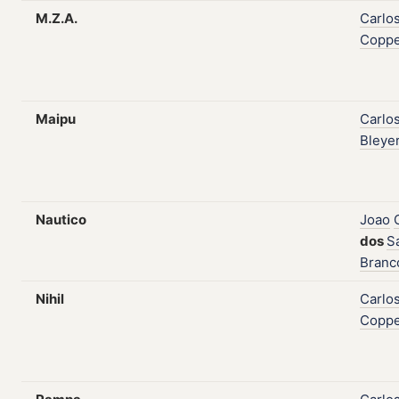
M.Z.A.
Carlo
Coppe
Maipu
Carlo
Bleye
Nautico
Joao
dos
S
Branc
Nihil
Carlo
Coppe