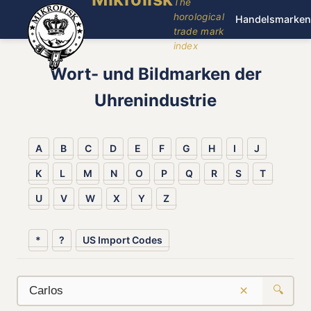
The
horological
Handelsmarken
trade mark
index
Wort- und Bildmarken der
Uhrenindustrie
A
B
C
D
E
F
G
H
I
J
K
L
M
N
O
P
Q
R
S
T
U
V
W
X
Y
Z
*
?
US Import Codes
×
🔍