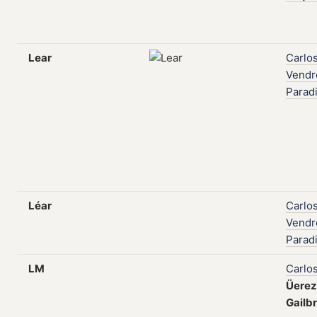
Lear
Carlo
Vendr
Parad
Léar
Carlo
Vendr
Parad
LM
Carlo
Üerez
Gailbr