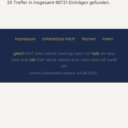
35 Treffer in insgesamt 66721 Einträgen gefunden.
Impressum
Unterstütze mich!
Kochen
Intern
gleich
fünf
zehn
viertel
zwanzig
nach
vor
halb
ein
eins
zwei
drei
vier
fünf
sechs
sieben
acht
neun
zehn
elf
zwölf
uhr
Letztes Datenbank-Update: 04.08.2026