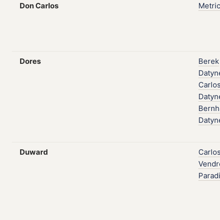
Don Carlos
Metri
Dores
Berek
Datyn
Carlo
Datyn
Bernh
Datyn
Duward
Carlo
Vendr
Parad