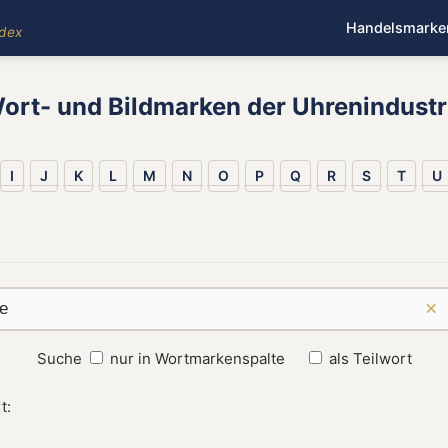
Handelsmarke
ndex
ort- und Bildmarken der Uhrenindustr
I
J
K
L
M
N
O
P
Q
R
S
T
U
×
Suche
nur in Wortmarkenspalte
als Teilwort
t: