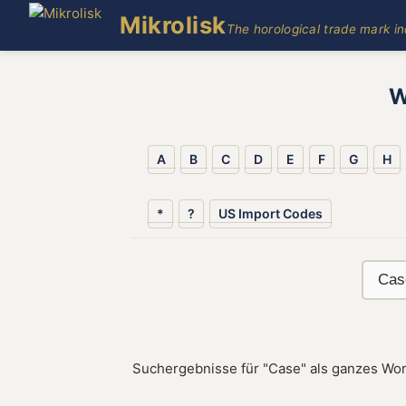
Mikrolisk
The horological trade mark i
W
A
B
C
D
E
F
G
H
*
?
US Import Codes
Suchergebnisse für "Case" als ganzes Wor