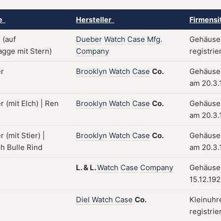
ke
Hersteller
Firmensi
Dueber
Watch
Case
Mfg.
Gehäuse;
Company
registrie
Brooklyn
Watch
Case
Co.
Gehäuse;
am 20.3.
Brooklyn
Watch
Case
Co.
Gehäuse;
am 20.3.
Brooklyn
Watch
Case
Co.
Gehäuse;
am 20.3.
L.
&
L.
Watch
Case
Company
Gehäuse;
15.12.19
Diel
Watch
Case
Co.
Kleinuhr
registrie