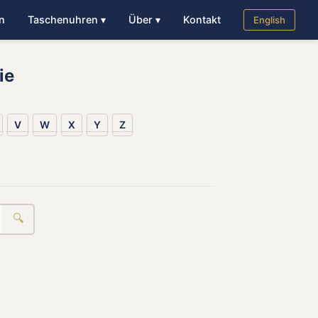
n
Taschenuhren ▾
Über ▾
Kontakt
English
ie
V
W
X
Y
Z
🔍