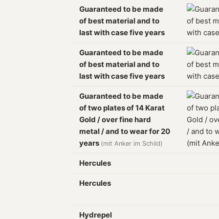
Guaranteed to be made
of best material and to
last with case five years
Guaranteed to be made
of best material and to
last with case five years
Guaranteed to be made
of two plates of 14 Karat
Gold / over fine hard
metal / and to wear for 20
years
(mit Anker im Schild)
Hercules
Hercules
Hydrepel