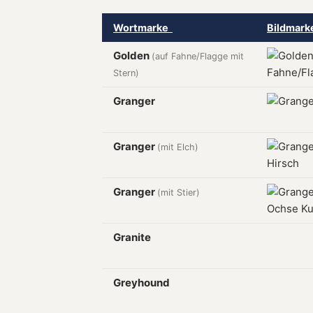
Wortmarke
Bildmar
Golden
(auf Fahne/Flagge mit
Stern)
Granger
Granger
(mit Elch)
Granger
(mit Stier)
Granite
Greyhound