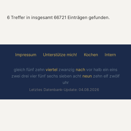
6 Treffer in insgesamt 66721 Einträgen gefunden.
Impressum
Unterstütze mich!
Kochen
Intern
gleich
fünf
zehn
viertel
zwanzig
nach
vor
halb
ein
eins
zwei
drei
vier
fünf
sechs
sieben
acht
neun
zehn
elf
zwölf
uhr
Letztes Datenbank-Update: 04.08.2026