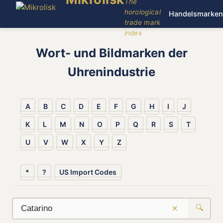
The
horological
Handelsmarken
trade mark
index
Wort- und Bildmarken der
Uhrenindustrie
A
B
C
D
E
F
G
H
I
J
K
L
M
N
O
P
Q
R
S
T
U
V
W
X
Y
Z
*
?
US Import Codes
×
🔍