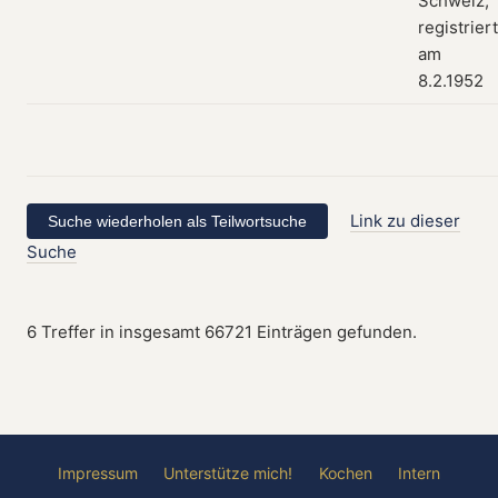
Schweiz;
registriert
am
8.2.1952
Link zu dieser
Suche
6 Treffer in insgesamt 66721 Einträgen gefunden.
Impressum
Unterstütze mich!
Kochen
Intern