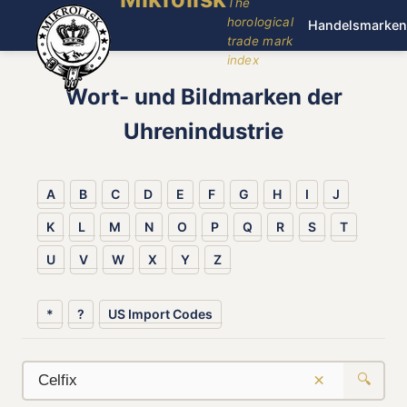
The
horological
Handelsmarken
trade mark
index
Wort- und Bildmarken der
Uhrenindustrie
A
B
C
D
E
F
G
H
I
J
K
L
M
N
O
P
Q
R
S
T
U
V
W
X
Y
Z
*
?
US Import Codes
×
🔍