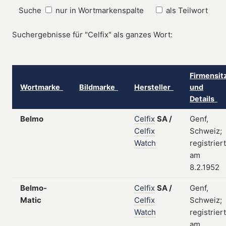
Suche
nur in Wortmarkenspalte
als Teilwort
Suchergebnisse für "Celfix" als ganzes Wort:
Firmensit
Wortmarke
Bildmarke
Hersteller
und
Details
Belmo
Celfix
SA
/
Genf,
Celfix
Schweiz;
Watch
registriert
am
8.2.1952
Belmo-
Celfix
SA
/
Genf,
Matic
Celfix
Schweiz;
Watch
registriert
am