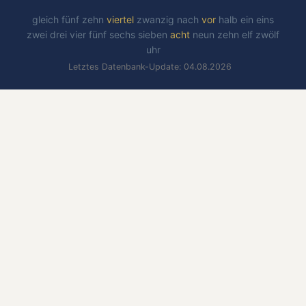
gleich
fünf
zehn
viertel
zwanzig
nach
vor
halb
ein
eins
zwei
drei
vier
fünf
sechs
sieben
acht
neun
zehn
elf
zwölf
uhr
Letztes Datenbank-Update: 04.08.2026