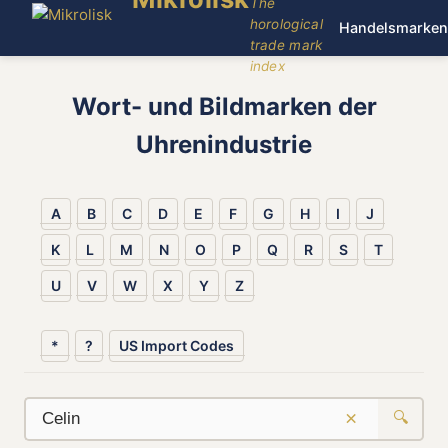
The
horological
Handelsmarken
trade mark
index
Wort- und Bildmarken der
Uhrenindustrie
A
B
C
D
E
F
G
H
I
J
K
L
M
N
O
P
Q
R
S
T
U
V
W
X
Y
Z
*
?
US Import Codes
×
🔍