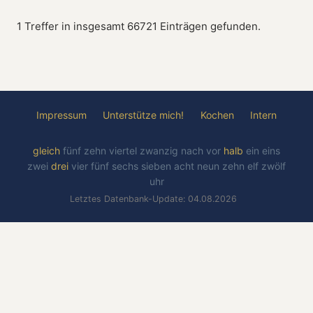
1 Treffer in insgesamt 66721 Einträgen gefunden.
Impressum
Unterstütze mich!
Kochen
Intern
gleich
fünf
zehn
viertel
zwanzig
nach
vor
halb
ein
eins
zwei
drei
vier
fünf
sechs
sieben
acht
neun
zehn
elf
zwölf
uhr
Letztes Datenbank-Update: 04.08.2026