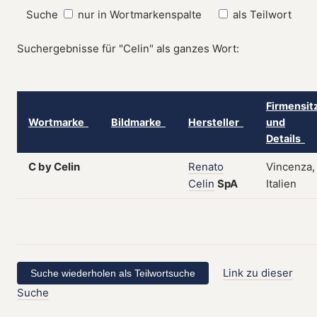
Suche
nur in Wortmarkenspalte
als Teilwort
Suchergebnisse für "Celin" als ganzes Wort:
Firmensit
Wortmarke
Bildmarke
Hersteller
und
Details
C by Celin
Renato
Vincenza,
Celin
SpA
Italien
Link zu dieser
Suche